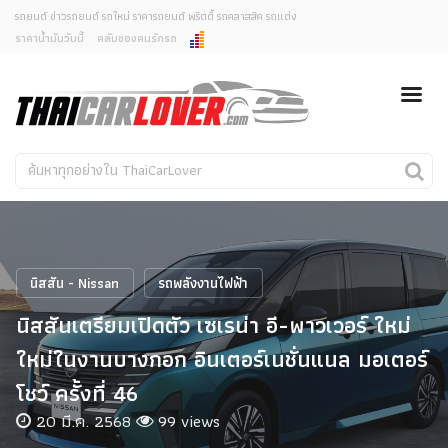
รถยนต์ ข่าวรถยนต์ รถใหม่ ราคารถยนต์ พริตตี้ รถคลาสสิค รถแต่ง
ราคาน้ำมันวันนี้
คลับของคนรักรถ
ยกเลิกการแจ้งเตือน
ข่าวรถยนต์
รถใหม่
คุณต้องการยกเลิกการแจ้งเตือนข่าวสารเมื่อมีการอัพเดต
ใช่หรือไม่?
Classic Car
Concept Car
ไม่
ใช่
คนรักรถ
รถแต่ง
พริตตี้
งานแสดงรถ
นิสสัน - Nissan
รถพลังงานไฟฟ้า
Car In The Movie
นิสสันเตรียมเปิดตัว เซเรน่า อี-พาวเวอร์ ใหม่
สเปคราคา รถยนต์
ใหม่ในงานบางกอก อินเตอร์เนชั่นแนล มอเตอร์
โชว์ ครั้งที่ 46
20 มี.ค. 2568
99 views