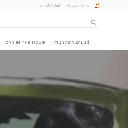
ราคาน้ำมันวันนี้
คลับของคนรักรถ
ยกเลิกการแจ้งเตือน
คุณต้องการยกเลิกการแจ้งเตือนข่าวสารเมื่อมีการ
CAR IN THE MOVIE
สเปคราคา รถยนต์
อัพเดตใช่หรือไม่?
งรถ
ไม่
ใช่
 Motor Bike Festival
r Sale
xpo
how
r & Import Car Show