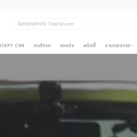
NCEPT CAR
คนรักรถ
รถแต่ง
พริตตี้
งานแสดงรถ
งานแสด
น
Bangkok
Big Moto
Motor E
Motor S
Superca