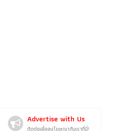
รถแต่ง
พริตตี้
งานแสดงรถ
Car In The Movie
สเปคราคา รถยนต์
Bangko
Superc
Advertise with Us
ติดต่อเพื่อลงโฆษณากับเราที่นี่!