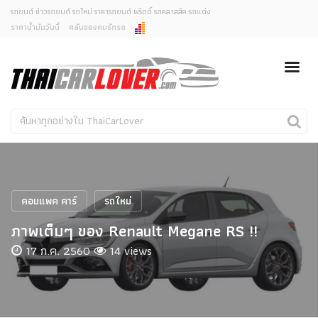
รถยนต์ ข่าวรถยนต์ รถใหม่ ราคารถยนต์ พริตตี้ รถคลาสสิค รถแต่ง
ราคาน้ำมันวันนี้
คลับของคนรักรถ
ยกเลิกการแจ้งเตือน
ข่าวรถยนต์
รถใหม่
คุณต้องการยกเลิกการแจ้งเตือนข่าวสารเมื่อมีการอัพเดต
ใช่หรือไม่?
Classic Car
Concept Car
ไม่
ใช่
คนรักรถ
รถแต่ง
พริตตี้
งานแสดงรถ
คอมแพค คาร์
รถใหม่
Car In The Movie
ภาพเต็มๆ ของ Renault Megane RS !!
สเปคราคา รถยนต์
17 ก.ค. 2560
14 views