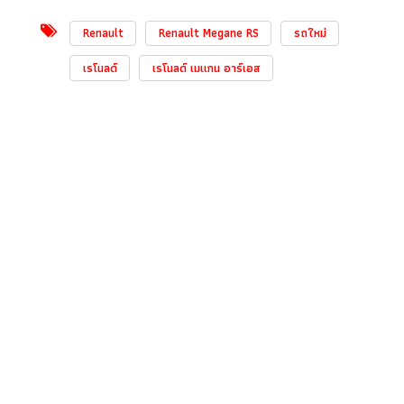
Renault
Renault Megane RS
รถใหม่
เรโนลด์
เรโนลด์ เมแกน อาร์เอส