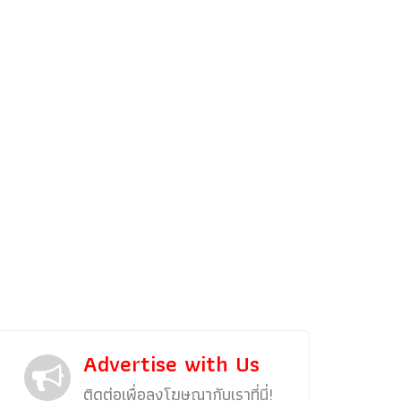
รถแต่ง
พริตตี้
งานแสดงรถ
Car In The Movie
สเปคราคา รถยนต์
Bangko
Superc
Advertise with Us
ติดต่อเพื่อลงโฆษณากับเราที่นี่!