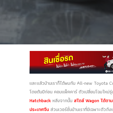
และแล้วบ้านเราก็ได้พบกับ All-new Toyota Corol
โดยต้นปีก่อน คอมแพ็คคาร์ ตัวเปลี่ยนโฉมใหม่รุ่น
Hatchback
หลังจากนั้น
สไตล์ Wagon ได้ตามม
ประเทศจีน
ส่วนเวอร์ชั่นบ้านเราที่มีเฉพาะตัว