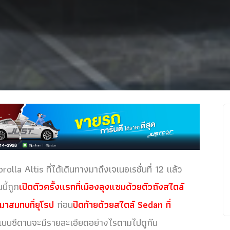
la Altis ที่ได้เดินทางมาถึงเจเนอเรชั่นที่ 12 แล้ว
นี้ถูก
เปิดตัวครั้งแรกที่เมืองลุงแซมด้วยตัวถังสไตล์
าสมทบที่ยุโรป
ก่อน
ปิดท้ายด้วยสไตล์ Sedan ที่
ถังแบบซีดานจะมีรายละเอียดอย่างไรตามไปดูกัน