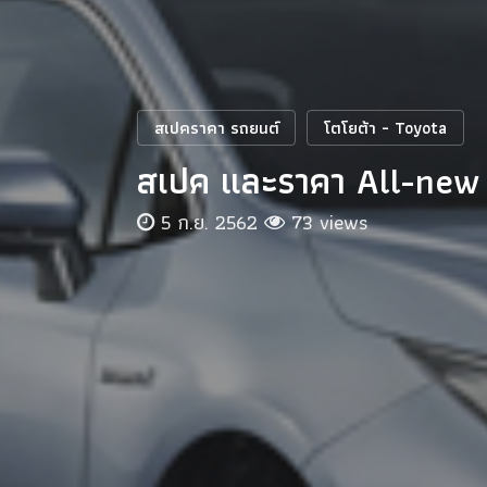
สเปคราคา รถยนต์
โตโยต้า - Toyota
สเปค และราคา All-new 
5 ก.ย. 2562
73 views