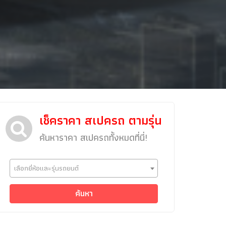
เช็คราคา สเปครถ ตามรุ่น
ค้นหาราคา สเปครถทั้งหมดที่นี่!
ข่าวรถยนต์
เลือกยี่ห้อและรุ่นรถยนต์
รถใหม่
Classic Car
ค้นหา
Concept Car
คนรักรถ