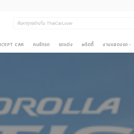
NCEPT CAR
คนรักรถ
รถแต่ง
พริตตี้
งานแสดงรถ
งานแสด
น
Bangkok
Big Moto
Motor E
Motor S
Superca