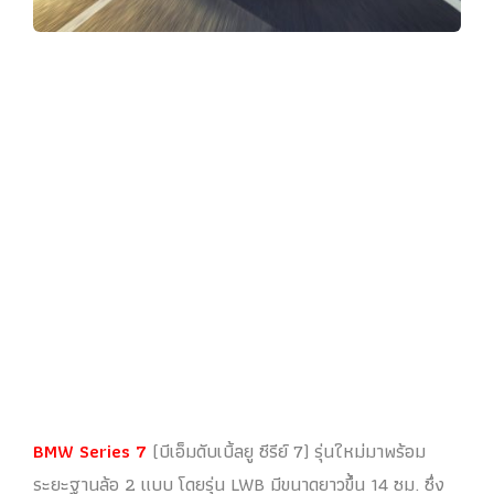
BMW Series 7
(บีเอ็มดับเบิ้ลยู ซีรีย์ 7) รุ่นใหม่มาพร้อม
ระยะฐานล้อ 2 แบบ โดยรุ่น LWB มีขนาดยาวขึ้น 14 ซม. ซึ่ง