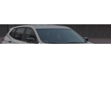
MPV & SUV
รถใหม่
เผยโฉม All-New Chevrolet Tracker ใหม่ !!
21 ม.ค. 2562
45 views