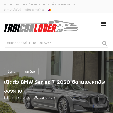
รถยนต์ ข่าวรถยนต์ รถใหม่ ราคารถยนต์ พริตตี้ รถคลาสสิค รถแต่ง
ราคาน้ำมันวันนี้
คลับของคนรักรถ
ยกเลิกการแจ้งเตือน
ข่าวรถยนต์
รถใหม่
คุณต้องการยกเลิกการแจ้งเตือนข่าวสารเมื่อมีการอัพเดต
ใช่หรือไม่?
Classic Car
Concept Car
ไม่
ใช่
คนรักรถ
รถแต่ง
พริตตี้
งานแสดงรถ
ซีดาน
รถใหม่
Car In The Movie
เปิดตัว BMW Series 7 2020 ซีดานแฟลกชิพ
สเปคราคา รถยนต์
ของค่าย
21 ม.ค. 2562
24 views