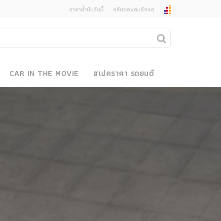
ราคาน้ำมันวันนี้
คลับของคนรักรถ
ยกเลิกการแจ้งเตือน
คุณต้องการยกเลิกการแจ้งเตือนข่าวสารเมื่อมีการ
CAR IN THE MOVIE
สเปคราคา รถยนต์
อัพเดตใช่หรือไม่?
งรถ
ไม่
ใช่
 Motor Bike Festival
r Sale
xpo
how
r & Import Car Show