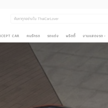
NCEPT CAR
คนรักรถ
รถแต่ง
พริตตี้
งานแสดงรถ
งานแสด
น
Bangkok
Big Moto
Motor E
Motor S
Superca