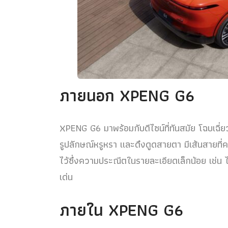
ภายนอก XPENG G6
XPENG G6 มาพร้อมกับดีไซน์ที่ทันสมัย โฉบเฉี
รูปลักษณ์หรูหรา และดึงดูดสายตา มีเส้นสายที
ไว้ซึ่งความประณีตในรายละเอียดเล็กน้อย เช่น 
เด่น
ภายใน XPENG G6