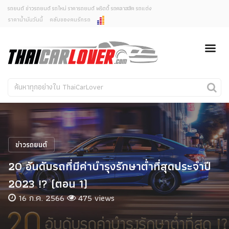
รถยนต์ ข่าวรถยนต์ รถใหม่ ราคารถยนต์ พริตตี้ รถคลาสสิค รถแต่ง
ราคาน้ำมันวันนี้
คลับของคนรักรถ
ยกเลิกการแจ้งเตือน
ข่าวรถยนต์
รถใหม่
คุณต้องการยกเลิกการแจ้งเตือนข่าวสารเมื่อมีการอัพเดต
ใช่หรือไม่?
Classic Car
Concept Car
ไม่
ใช่
คนรักรถ
รถแต่ง
พริตตี้
งานแสดงรถ
ข่าวรถยนต์
Car In The Movie
20 อันดับรถที่มีค่าบำรุงรักษาต่ำที่สุดประจำปี
สเปคราคา รถยนต์
2023 !? (ตอน 1)
16 ก.ค. 2566
475 views