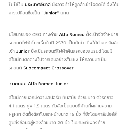
ไม่ใช่ใน
ประเทศอิตาลี
ซึ่งอาจทำให้ลูกค้าเข้าใจผิดได้ จึงได้มี
การเปลี่ยนชื่อเป็น
“Junior”
แทน
นโยบายของ CEO ทางค่าย
Alfa Romeo
ตั้งเป้าจัดจำหน่าย
รถยนต์ไฟฟ้าโดยเริ่มในปี 2570 เป็นต้นไป จึงได้ทำการถืผลิต
เจ้า
Junior
ซึ่งเป็นรถยนต์ไฟฟ้าคันแรกของแบรนด์ โดยมี
ดีไซน์ที่แตกต่างไปจากเดิมอย่างสิ้นเชิง ให้กลายมาเป็น
รถยนต์
Subcompact Crossover
ภายนอก Alfa Romeo Junior
ดีไซน์ภายนอกมีความสปอร์ต ทันสมัย ด้วยขนาด ตัวรถยาว
4.1 เมตร สูง 1.5 เมตร ตัวล้อเป็นแบบสี่ก้านที่ผสานความ
หรูหรา ติดตั้งดิสก์เบรกหน้าขนาด 15 นิ้ว ที่ยึดโดยคาลิเปอร์สี่
สูบซึ่งซ่อนอยู่หลังล้อขนาด 20 นิ้ว ในขณะที่เฟืองท้าย