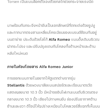
Torsen เป็นแบบล็อคตัวเองด้วยกลไกช่วยกระจายแรงบิด
มาพร้อมกับกระจังหน้าอันเป็นเอกลักษณ์ที่ตกแต่งด้วยรูปงู
และกากบาทตรงสามเหลี่ยมโครเมียมของแบรนด์ซ้อนทับอยู่
บนตาข่าย ประดับด้วยโลโก้
Alfa Romeo
แบบดั้งเดิมบริเวณ
ฝากระโปรง และปรับปรุงแถบกันโคลงทั้งด้านหน้าและด้าน
หลังใหม่หมด
ภายในห้องโดยสาร Alfa Romeo Junior
การออกแบบภายในอยากให้ดูแตกต่างจากรุ่น
Stellantis
ด้วยพวงมาลัยแบบสปอร์ตและเรือนมาตรวัด
แสดงผลขนาด 10.3 นิ้ว มีหน้าจออินโฟเทนเมนต์บริเวณตรง
กลางขนาด 10.3 นิ้ว เอียงไปทางคนขับ ช่องปรับอากาศด้าน
ซ้านและขวา ดีไซน์ให้รูปร่างเหมือนใบโคลเวอร์สี่แฉกที่เห็นบน