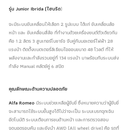
รุ่น
Junior Ibrida (ไฮบริด
)
จะมีระบบขับเคลื่อนให้เลือก 2 รูปแบบ ได้แก่ ขับเคลื่อนล้อ
หน้า และ ขับเคลื่อนสี่ล้อ ที่ทำงานด้วยเครื่องยนต์ตัวเดียวกัน
คือ 1.2 ลิตร 3 สูบเทอร์โบชาร์จ จับคู่กับมอเตอร์ไฟฟ้า 28
แรงม้า ติดตั้งแบตเตอรี่ลิเธียมไอออนขนาด 48 โวลต์ ที่ให้
พลังงานและกำลังรวมอยู่ที่ 134 แรงม้า มาพร้อมกับระบบส่ง
กำลัง Manual คลัตช์คู่ 6 สปีด
คุณลักษณะด้านความปลอดภัย
Alfa Romeo
มีระบบช่วยเหลือผู้ขับขี่ ซึ่งหมายความว่าผู้ขับขี่
จะสามารถใช้ระบบขั้นสูงได้ไม่ว่าจะเป็น ระบบเบรกฉุกเฉิน
อัตโนมัติ ระบบเตือนการชนด้านหน้า และการตรวจสอบ
จุดบอดรอบคัน และยังนำ AWD (All wheel drive) คือ รถที่