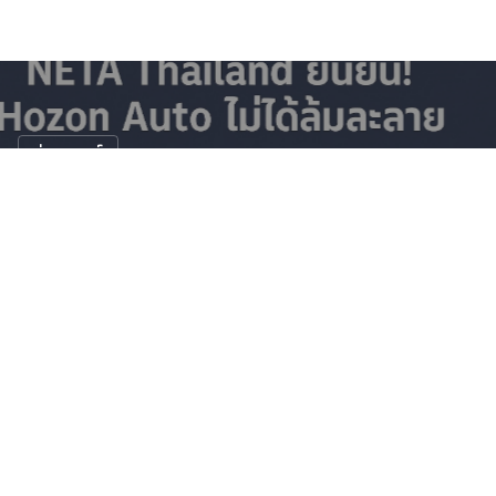
ข่าวรถยนต์
NETA AUTO THAILAND แจงชัด! ข่าวลือ
"Hozon Auto ล้มละลาย" ไม่เป็นความจริง
15 พ.ค. 2568
128 views