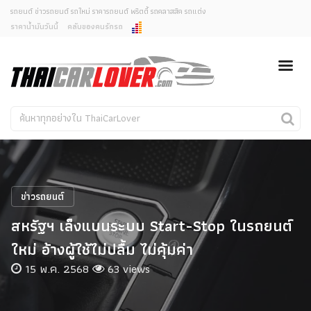
รถยนต์ ข่าวรถยนต์ รถใหม่ ราคารถยนต์ พริตตี้ รถคลาสสิค รถแต่ง
ราคาน้ำมันวันนี้
คลับของคนรักรถ
ยกเลิกการแจ้งเตือน
ข่าวรถยนต์
รถใหม่
คุณต้องการยกเลิกการแจ้งเตือนข่าวสารเมื่อมีการอัพเดต
ใช่หรือไม่?
Classic Car
Concept Car
ไม่
ใช่
คนรักรถ
รถแต่ง
พริตตี้
งานแสดงรถ
ข่าวรถยนต์
Car In The Movie
สหรัฐฯ เล็งแบนระบบ Start-Stop ในรถยนต์
สเปคราคา รถยนต์
ใหม่ อ้างผู้ใช้ไม่ปลื้ม ไม่คุ้มค่า
15 พ.ค. 2568
63 views