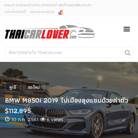
รถยนต์ ข่าวรถยนต์ รถใหม่ ราคารถยนต์ พริตตี้ รถคลาสสิค รถแต่ง
ราคาน้ำมันวันนี้
คลับของคนรักรถ
ยกเลิกการแจ้งเตือน
ข่าวรถยนต์
รถใหม่
คุณต้องการยกเลิกการแจ้งเตือนข่าวสารเมื่อมีการอัพเดต
ใช่หรือไม่?
Classic Car
Concept Car
ไม่
ใช่
คนรักรถ
รถแต่ง
พริตตี้
งานแสดงรถ
คูเป้
รถใหม่
Car In The Movie
BMW M850i 2019 ไปเมืองลุงแซมด้วยค่าตัว
สเปคราคา รถยนต์
$112,895
10 ก.ค. 2561
6 views