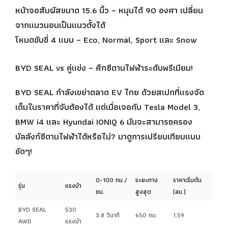
หน้าจอสัมผัสขนาด 15.6 นิ้ว – หมุนได้ 90 องศา เปลี่ยน
จากแนวนอนเป็นแนวตั้งได้
โหมดขับขี่ 4 แบบ – Eco, Normal, Sport และ Snow
BYD SEAL vs คู่แข่ง – ศึกซีดานไฟฟ้าระดับพรีเมียม!
BYD SEAL กำลังเขย่าตลาด EV ไทย ด้วยสเปกที่แรงจัด
เต็มในราคาที่จับต้องได้ แต่เมื่อเจอกับ Tesla Model 3,
BMW i4 และ Hyundai IONIQ 6 มันจะสามารถครอง
บัลลังก์ซีดานไฟฟ้าได้หรือไม่? มาดูการเปรียบเทียบแบบ
ชัดๆ!
0-100 กม./
ระยะทาง
ราคาเริ่มต้น
รุ่น
แรงม้า
ชม.
สูงสุด
(ลบ.)
BYD SEAL
530
3.8 วินาที
650 กม.
1.59
AWD
แรงม้า