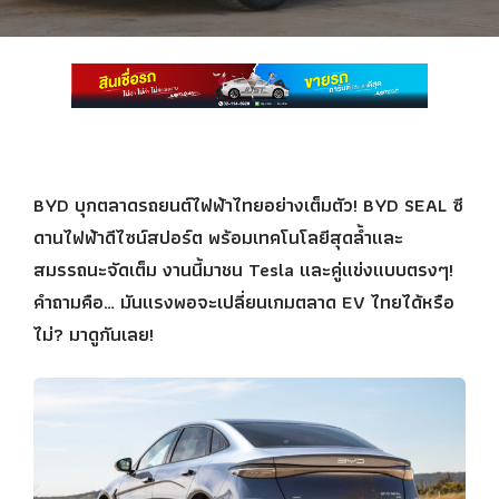
BYD บุกตลาดรถยนต์ไฟฟ้าไทยอย่างเต็มตัว! BYD SEAL ซี
ดานไฟฟ้าดีไซน์สปอร์ต พร้อมเทคโนโลยีสุดล้ำและ
สมรรถนะจัดเต็ม งานนี้มาชน Tesla และคู่แข่งแบบตรงๆ!
คำถามคือ… มันแรงพอจะเปลี่ยนเกมตลาด EV ไทยได้หรือ
ไม่? มาดูกันเลย!