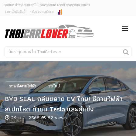
รถยนต์ ข่าวรถยนต์ รถใหม่ ราคารถยนต์ พริตตี้ รถคลาสสิค รถแต่ง
ราคาน้ำมันวันนี้
คลับของคนรักรถ
ยกเลิกการแจ้งเตือน
ข่าวรถยนต์
รถใหม่
คุณต้องการยกเลิกการแจ้งเตือนข่าวสารเมื่อมีการอัพเดต
ใช่หรือไม่?
Classic Car
Concept Car
ไม่
ใช่
คนรักรถ
รถแต่ง
พริตตี้
งานแสดงรถ
รถพลังงานไฟฟ้า
รถใหม่
Car In The Movie
BYD SEAL ถล่มตลาด EV ไทย! ซีดานไฟฟ้า
สเปคราคา รถยนต์
สเปกโหด ท้าชน Tesla และคู่แข่ง
29 ม.ค. 2568
82 views