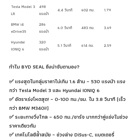
Tesla Model 3
498
4.4 วินาที
602 กม.
1.79
LR
แรงม้า
BMW i4
286
6.0 วินาที
483 กม.
3.69
eDrive35
แรงม้า
Hyundai
320
5.1 วินาที
614 กม.
2.59
IONIQ 6
แรงม้า
ทำไม BYD SEAL ถึงน่าจับตามอง?
✅ แรงสุดในกลุ่มราคาไม่เกิน 1.6 ล้าน – 530 แรงม้า แรง
กว่า Tesla Model 3 และ Hyundai IONIQ 6
✅ อัตราเร่งโหดสุด! – 0-100 กม./ชม. ใน 3.8 วินาที (เร็ว
กว่า BMW M340i!)
✅ ระยะทางวิ่งไกล – 650 กม./ชาร์จ มากกว่าคู่แข่งในช่วง
ราคาเดียวกัน
✅ เทคโนโลยีล้ำสมัย – ช่วงล่าง DiSus-C, แบตเตอรี่