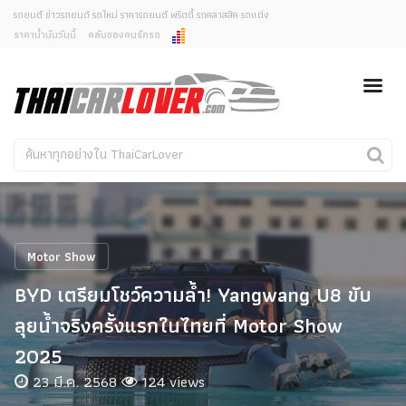
รถยนต์ ข่าวรถยนต์ รถใหม่ ราคารถยนต์ พริตตี้ รถคลาสสิค รถแต่ง
ราคาน้ำมันวันนี้
คลับของคนรักรถ
ยกเลิกการแจ้งเตือน
ข่าวรถยนต์
รถใหม่
คุณต้องการยกเลิกการแจ้งเตือนข่าวสารเมื่อมีการอัพเดต
ใช่หรือไม่?
Classic Car
Concept Car
ไม่
ใช่
คนรักรถ
รถแต่ง
พริตตี้
งานแสดงรถ
Motor Show
Car In The Movie
BYD เตรียมโชว์ความล้ำ! Yangwang U8 ขับ
สเปคราคา รถยนต์
ลุยน้ำจริงครั้งแรกในไทยที่ Motor Show
2025
23 มี.ค. 2568
124 views