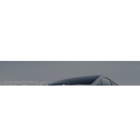
Motor Show
ข่าวรถยนต์
เปิดตัวแล้ว! GAC Trumpchi M8 PHEV รถตู้
หรูปลั๊กอินไฮบริด วิ่งไกล 1,032 กม. พร้อม
เทคโนโลยีสุดล้ำ
22 มี.ค. 2568
146 views