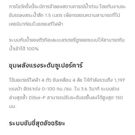
การโชว์ครั้งนี้จะมีการจำลองสถานการณ์น้ำท่วม โดยทีมงานจะ
ขับรถลงสระน้ำลึก 1.5 เมตร เพื่อทดสอบความสามารถที่ไม่
เคยมีมาก่อนในรถยนต์ไฟฟ้า
ระบบกันน้ำของตัวถังและแบตเตอรี่ถูกออกแบบให้สามารถกัน
น้ำเข้าได้ 100%
ขุมพลังแรงระดับซูเปอร์คาร์
ใช้มอเตอร์ไฟฟ้า 4 ตัว ขับเคลื่อน 4 ล้อ ให้กำลังรวมถึง 1,197
แรงม้า อัตราเร่ง 0-100 กม./ชม. ใน 3.6 วินาที ระบบช่วง
ล่างสุดล้ำ DiSus-P สามารถปรับระดับรถขึ้นลงได้สูงสุด 150
มม.
ระบบขับขี่สุดอัจฉริยะ