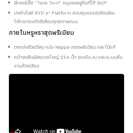
ฟีเจอร์เด็ด “Tank Turn” หมุนรถอยู่กับที่ได้ 360°
เทคโนโลยี BYD e⁴ Platform ควบคุมแรงบิดอัจฉริยะ
ให้การทรงตัวดีเยี่ยมทุกสภาพถนน
ภายในหรูหราสุดพรีเมียม
ตกแต่งด้วยวัสดุ หนัง Nappa เกรดพรีเมียม และไม้แท้
หน้าจอสัมผัสขนาดใหญ่ 23.6 นิ้ว รองรับ AI และระบบสั่ง
งานด้วยเสียง