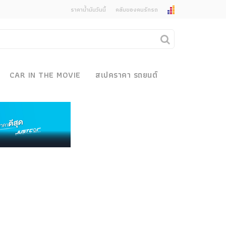
ราคาน้ำมันวันนี้
คลับของคนรักรถ
ยกเลิกการแจ้งเตือน
คุณต้องการยกเลิกการแจ้งเตือนข่าวสารเมื่อมีการ
CAR IN THE MOVIE
สเปคราคา รถยนต์
อัพเดตใช่หรือไม่?
งรถ
ไม่
ใช่
 Motor Bike Festival
r Sale
xpo
ข่าวรถยนต์
how
รถใหม่
r & Import Car Show
Classic Car