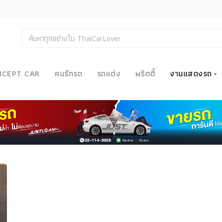
NCEPT CAR
คนรักรถ
รถแต่ง
พริตตี้
งานแสดงรถ
งานแสด
น
Bangkok
Big Moto
Motor E
Motor S
Superca