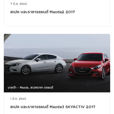
7 มี.ค. 2560
สเปค และราคารถยนต์ Mazda2 2017
มาสด้า - Mazda, สเปคราคา รถยนต์
1 มี.ค. 2560
สเปค และราคารถยนต์ Mazda3 SKYACTIV 2017