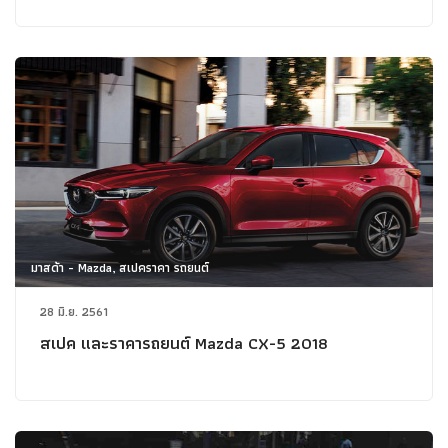
มาสด้า - Mazda, สเปคราคา รถยนต์
28 มิ.ย. 2561
สเปค และราคารถยนต์ Mazda CX-5 2018