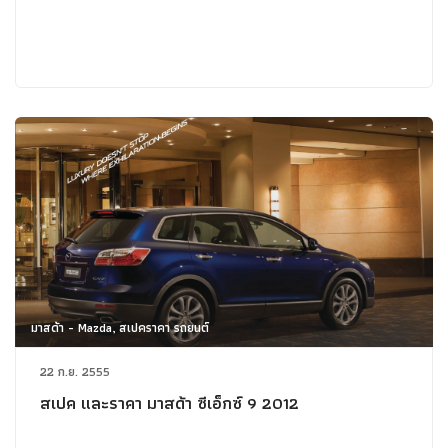
มาสด้า - Mazda, สเปคราคา รถยนต์
22 ก.ย. 2555
สเปค และราคา มาสด้า ซีเอ็กซ์ 9 2012