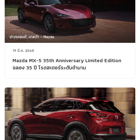
ข่าวรถยนต์, มาสด้า - Mazda
19 มี.ค. 2568
Mazda MX-5 35th Anniversary Limited Edition
ฉลอง 35 ปี โรดสเตอร์ระดับตำนาน