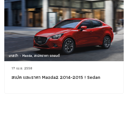
มาสด้า - Mazda, สเปคราคา รถยนต์
17 เม.ย. 2558
สเปค และราคา Mazda2 2014-2015 ! Sedan