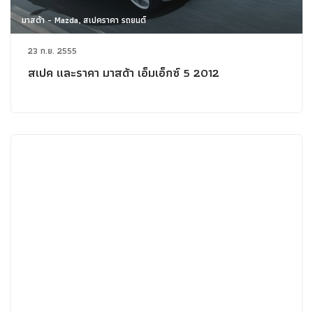
มาสด้า - Mazda, สเปคราคา รถยนต์
23 ก.ย. 2555
สเปค และราคา มาสด้า เอ็มเอ็กซ์ 5 2012