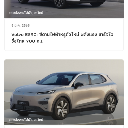
รถพลังงานไฟฟ้า, รถใหม่
8 มี.ค. 2568
Volvo ES90: ซีดานไฟฟ้าหรูตัวใหม่ พลังแรง ชาร์จไว
วิ่งไกล 700 กม.
รถพลังงานไฟฟ้า, รถใหม่