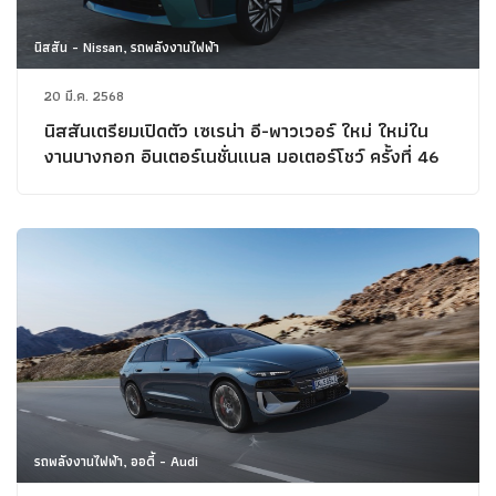
นิสสัน - Nissan, รถพลังงานไฟฟ้า
20 มี.ค. 2568
นิสสันเตรียมเปิดตัว เซเรน่า อี-พาวเวอร์ ใหม่ ใหม่ใน
งานบางกอก อินเตอร์เนชั่นแนล มอเตอร์โชว์ ครั้งที่ 46
รถพลังงานไฟฟ้า, ออดี้ - Audi