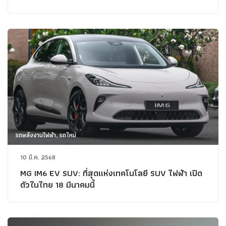
รถพลังงานไฟฟ้า, รถใหม่
10 มี.ค. 2568
MG IM6 EV SUV: ที่สุดแห่งเทคโนโลยี SUV ไฟฟ้า เปิด
ตัวในไทย 18 มีนาคมนี้