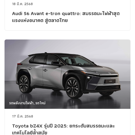
18 มี.ค. 2568
Audi S6 Avant e-tron quattro: สมรรถนะไฟฟ้าสุด
แรงแห่งอนาคต สู่ตลาดไทย
รถพลังงานไฟฟ้า, รถใหม่
17 มี.ค. 2568
Toyota bZ4X รุ่นปี 2025: ยกระดับสมรรถนะและ
เทคโนโลยีล้ำสมัย