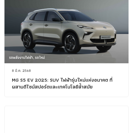
รถพลังงานไฟฟ้า, รถใหม่
8 มี.ค. 2568
MG S5 EV 2025: SUV ไฟฟ้ารุ่นใหม่แห่งอนาคต ที่
ผสานดีไซน์สปอร์ตและเทคโนโลยีล้ำสมัย