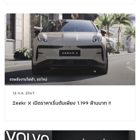
รถพลังงานไฟฟ้า, รถใหม่
14 ก.ค. 2567
Zeekr X เปิดราคาเริ่มต้นเพียง 1.199 ล้านบาท !!