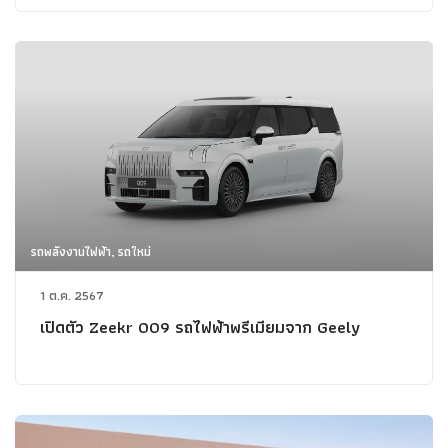
รถพลังงานไฟฟ้า, รถใหม่
1 ต.ค. 2567
เปิดตัว Zeekr 009 รถไฟฟ้าพรีเมียมจาก Geely