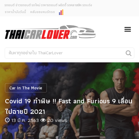
รถยนต์ ข่าวรถยนต์ รถใหม่ ราคารถยนต์ พริตตี้ รถคลาสสิค รถแต่ง
ราคาน้ำมันวันนี้
คลับของคนรักรถ
ยกเลิกการแจ้งเตือน
ข่าวรถยนต์
รถใหม่
คุณต้องการยกเลิกการแจ้งเตือนข่าวสารเมื่อมีการอัพเดต
ใช่หรือไม่?
Classic Car
Concept Car
ไม่
ใช่
คนรักรถ
รถแต่ง
พริตตี้
งานแสดงรถ
Car In The Movie
Car In The Movie
Covid 19 ทำพิษ !! Fast and Furious 9 เลื่อน
สเปคราคา รถยนต์
ไปฉายปี 2021
13 มี.ค. 2563
20 views