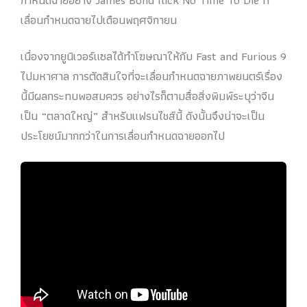
เลื่อนกำหนดฉายไปเดือนพฤศจิกายน
เนื่องจากยูนิเวอร์แซลได้ทำโฆษณาให้กับ Fast and Furious 9
ไปมหาศาล การตัดสินใจที่จะเลื่อนกำหนดฉายภาพยนตร์เรื่อง
นี้มีผลกระทบพอสมควร อย่างไรก็ตามสื่อสิ่งพิมพ์ระบุว่าจีน
เป็น “ตลาดใหญ่” สำหรับแฟรนไชส์นี้ ดังนั้นจึงน่าจะเป็น
ประโยชน์มากกว่าในการเลื่อนกำหนดฉายออกไป