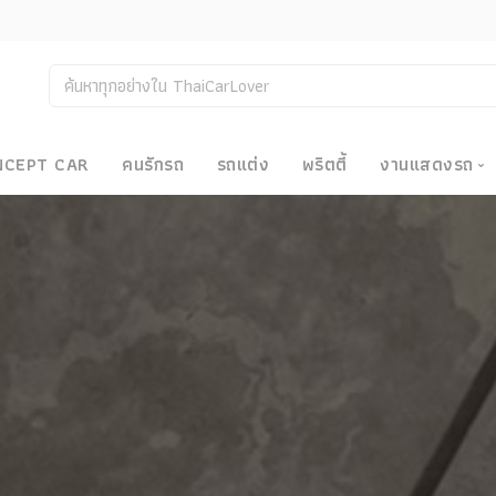
NCEPT CAR
คนรักรถ
รถแต่ง
พริตตี้
งานแสดงรถ
งานแสด
น
Bangkok
Big Moto
Motor E
Motor S
Superca