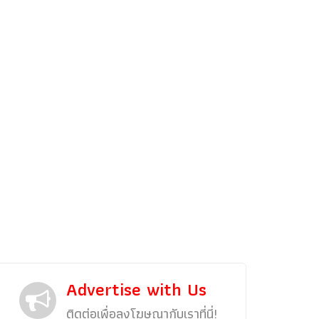
รถแต่ง
พริตตี้
งานแสดงรถ
Car In The Movie
สเปคราคา รถยนต์
Bangko
Superc
Advertise with Us
ติดต่อเพื่อลงโฆษณากับเราที่นี่!