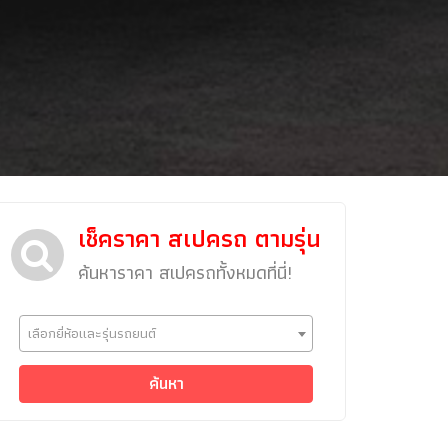
เช็คราคา สเปครถ ตามรุ่น
ค้นหาราคา สเปครถทั้งหมดที่นี่!
ข่าวรถยนต์
เลือกยี่ห้อและรุ่นรถยนต์
รถใหม่
Classic Car
ค้นหา
Concept Car
คนรักรถ