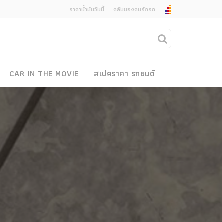
ราคาน้ำมันวันนี้
คลับของคนรักรถ
ยกเลิกการแจ้งเตือน
คุณต้องการยกเลิกการแจ้งเตือนข่าวสารเมื่อมีการ
CAR IN THE MOVIE
สเปคราคา รถยนต์
อัพเดตใช่หรือไม่?
งรถ
ไม่
ใช่
 Motor Bike Festival
r Sale
xpo
how
r & Import Car Show