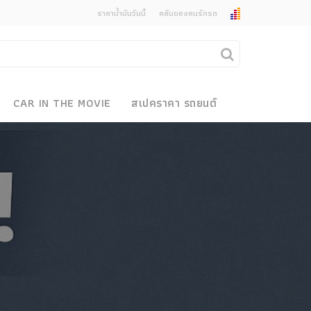
ราคาน้ำมันวันนี้
คลับของคนรักรถ
ยกเลิกการแจ้งเตือน
คุณต้องการยกเลิกการแจ้งเตือนข่าวสารเมื่อมีการ
CAR IN THE MOVIE
สเปคราคา รถยนต์
อัพเดตใช่หรือไม่?
งรถ
ไม่
ใช่
 Motor Bike Festival
r Sale
xpo
how
r & Import Car Show