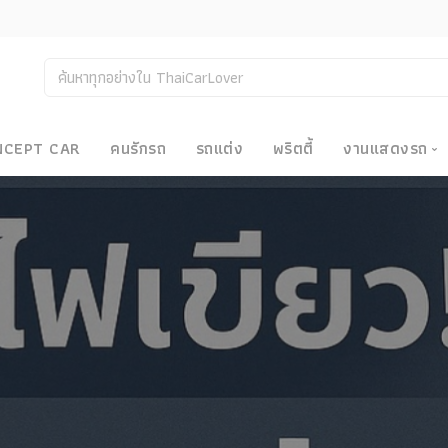
NCEPT CAR
คนรักรถ
รถแต่ง
พริตตี้
งานแสดงรถ
งานแสด
น
Bangkok
Big Moto
Motor E
Motor S
Superca