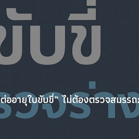
“ต่ออายุใบขับขี่” ไม่ต้องตรวจสมรร