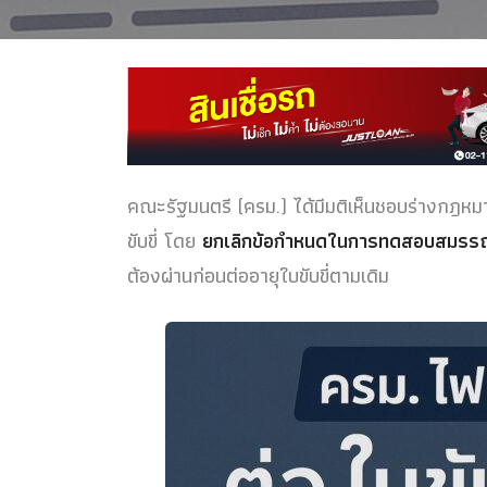
คณะรัฐมนตรี (ครม.) ได้มีมติเห็นชอบร่างกฎหมา
ขับขี่ โดย
ยกเลิกข้อกำหนดในการทดสอบสมรร
ต้องผ่านก่อนต่ออายุใบขับขี่ตามเดิม