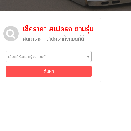
ข่าวรถยนต์
รถใหม่
เช็คราคา สเปครถ ตามรุ่น
Classic Car
Concept Car
ค้นหาราคา สเปครถทั้งหมดที่นี่!
คนรักรถ
รถแต่ง
เลือกยี่ห้อและรุ่นรถยนต์
พริตตี้
ค้นหา
งานแสดงรถ
Car In The Movie
สเปคราคา รถยนต์
Bangko
Superc