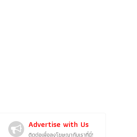
รถแต่ง
พริตตี้
งานแสดงรถ
Car In The Movie
สเปคราคา รถยนต์
Bangko
Superc
Advertise with Us
ติดต่อเพื่อลงโฆษณากับเราที่นี่!