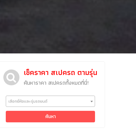
เช็คราคา สเปครถ ตามรุ่น
ค้นหาราคา สเปครถทั้งหมดที่นี่!
ข่าวรถยนต์
เลือกยี่ห้อและรุ่นรถยนต์
รถใหม่
Classic Car
ค้นหา
Concept Car
คนรักรถ