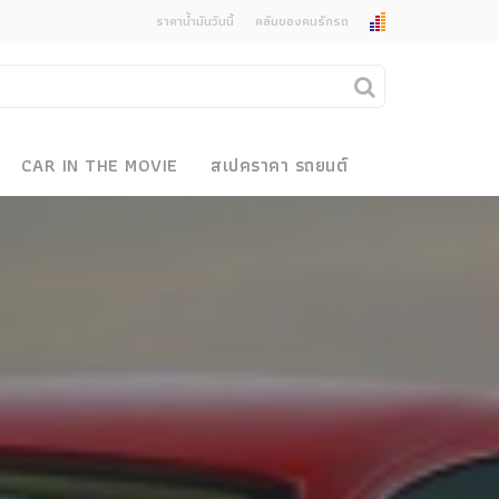
ราคาน้ำมันวันนี้
คลับของคนรักรถ
ยกเลิกการแจ้งเตือน
คุณต้องการยกเลิกการแจ้งเตือนข่าวสารเมื่อมีการ
CAR IN THE MOVIE
สเปคราคา รถยนต์
อัพเดตใช่หรือไม่?
งรถ
ไม่
ใช่
 Motor Bike Festival
r Sale
xpo
how
r & Import Car Show