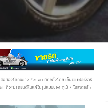
ชื่อก้องโลกอย่าง Ferrari ที่ก่อตั้งโดย เอ็นโซ เฟอร์รารี่
ri ก็จะมีรถยนต์ในแค่ในรูปแบบของ คูเป้ / โรสเตอร์ /