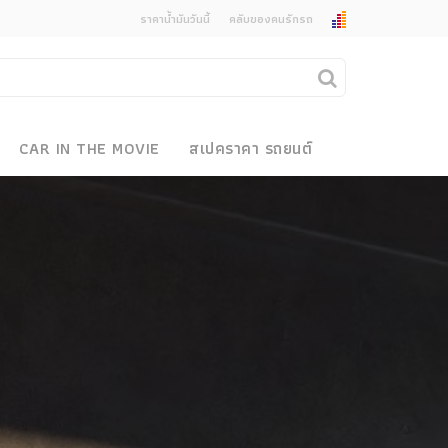
ราคาน้ำมันวันนี้
คลับของคนรักรถ
ยกเลิกการแจ้งเตือน
คุณต้องการยกเลิกการแจ้งเตือนข่าวสารเมื่อมีการ
CAR IN THE MOVIE
สเปคราคา รถยนต์
อัพเดตใช่หรือไม่?
งรถ
ไม่
ใช่
 Motor Bike Festival
r Sale
xpo
how
r & Import Car Show