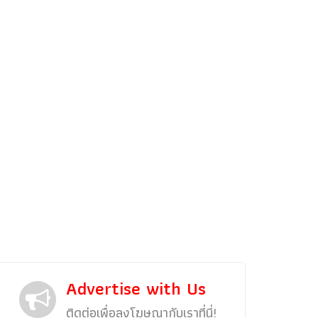
รถแต่ง
พริตตี้
งานแสดงรถ
Car In The Movie
สเปคราคา รถยนต์
Bangko
Superc
Advertise with Us
ติดต่อเพื่อลงโฆษณากับเราที่นี่!