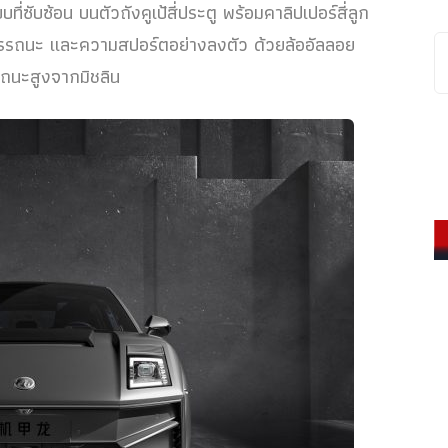
ซับซ้อน บนตัวถังคูเป้สี่ประตู พร้อมคาลิปเปอร์สี่ลูก
รถนะ และความสปอร์ตอย่างลงตัว ด้วยล้ออัลลอย
รรถนะสูงจากมิชลิน