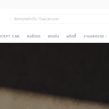
NCEPT CAR
คนรักรถ
รถแต่ง
พริตตี้
งานแสดงรถ
งานแสด
น
Bangkok
Big Moto
Motor E
Motor S
Superca