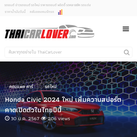
รถยนต์ ข่าวรถยนต์ รถใหม่ ราคารถยนต์ พริตตี้ รถคลาสสิค รถแต่ง
ราคาน้ำมันวันนี้
คลับของคนรักรถ
ยกเลิกการแจ้งเตือน
ข่าวรถยนต์
รถใหม่
คุณต้องการยกเลิกการแจ้งเตือนข่าวสารเมื่อมีการอัพเดต
ใช่หรือไม่?
Classic Car
Concept Car
ไม่
ใช่
คนรักรถ
รถแต่ง
พริตตี้
งานแสดงรถ
คอมแพค คาร์
รถใหม่
Car In The Movie
Honda Civic 2024 ใหม่ เพิ่มความสปอร์ต
สเปคราคา รถยนต์
คาดเปิดตัวในไทยปีนี้
30 ม.ค. 2567
206 views