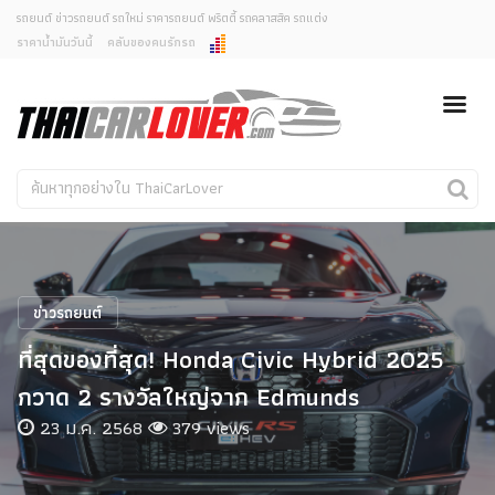
รถยนต์ ข่าวรถยนต์ รถใหม่ ราคารถยนต์ พริตตี้ รถคลาสสิค รถแต่ง
ราคาน้ำมันวันนี้
คลับของคนรักรถ
ยกเลิกการแจ้งเตือน
ข่าวรถยนต์
รถใหม่
คุณต้องการยกเลิกการแจ้งเตือนข่าวสารเมื่อมีการอัพเดต
ใช่หรือไม่?
Classic Car
Concept Car
ไม่
ใช่
คนรักรถ
รถแต่ง
พริตตี้
งานแสดงรถ
ข่าวรถยนต์
Car In The Movie
ที่สุดของที่สุด! Honda Civic Hybrid 2025
สเปคราคา รถยนต์
กวาด 2 รางวัลใหญ่จาก Edmunds
23 ม.ค. 2568
379 views