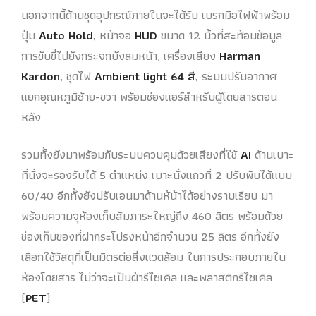
นอกจากนี้ด้านชุดอุปกรณ์ภายในจะได้รับ เบรกมือไฟฟ้าพร้อม
ปุ่ม
Auto Hold
, หน้าจอ
HUD
ขนาด 12 นิ้วที่สะท้อนข้อมูล
การขับขี่ไปยังกระจกบังลมหน้า, เครื่องเสียง
Harman
Kardon
, ชุดไฟ
Ambient light 64 สี
, ระบบปรับอากาศ
แยกอุณหภูมิซ้าย-ขวา พร้อมช่องแอร์สำหรับผู้โดยสารตอน
หลัง
รวมทั้งยังมาพร้อมกับระบบควบคุมด้วยเสียงที่ใช้
AI
ด้านเบาะ
ที่นั่งจะรองรับได้ 5 ตำแหน่ง เบาะนั่งแถวที่ 2 ปรับพับได้แบบ
60/40 อีกทั้งยังปรับเอนมาด้านห้น้าได้อย่างราบเรียบ มา
พร้อมความจุห้องเก็บสัมภาระใหญ่ถึง 460 ลิตร พร้อมด้วย
ช่องเก็บของที่ฝากระโปรงหน้าอีกจำนวน 25 ลิตร อีกทั้งยัง
เลือกใช้วัสดุที่เป็นมิตรต่อสิ่งแวดล้อม ในการประกอบภายใน
ห้องโดยสาร ไม่ว่าจะเป็นผ้ารีไซเคิล และพลาสติกรีไซเคิล
(
PET
)