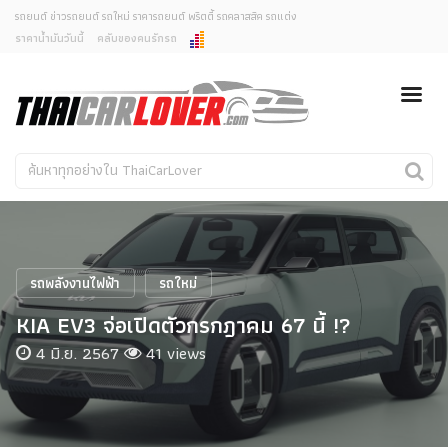
รถยนต์ ข่าวรถยนต์ รถใหม่ ราคารถยนต์ พริตตี้ รถคลาสสิค รถแต่ง
ราคาน้ำมันวันนี้
คลับของคนรักรถ
ยกเลิกการแจ้งเตือน
ข่าวรถยนต์
รถใหม่
คุณต้องการยกเลิกการแจ้งเตือนข่าวสารเมื่อมีการอัพเดต
ใช่หรือไม่?
Classic Car
Concept Car
ไม่
ใช่
คนรักรถ
รถแต่ง
พริตตี้
งานแสดงรถ
รถพลังงานไฟฟ้า
รถใหม่
Car In The Movie
KIA EV3 จ่อเปิดตัวกรกฎาคม 67 นี้ !?
สเปคราคา รถยนต์
4 มิ.ย. 2567
41 views