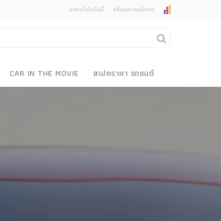
ราคาน้ำมันวันนี้
คลับของคนรักรถ
ยกเลิกการแจ้งเตือน
คุณต้องการยกเลิกการแจ้งเตือนข่าวสารเมื่อมีการ
CAR IN THE MOVIE
สเปคราคา รถยนต์
อัพเดตใช่หรือไม่?
งรถ
ไม่
ใช่
 Motor Bike Festival
r Sale
xpo
how
r & Import Car Show