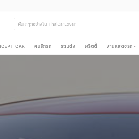
NCEPT CAR
คนรักรถ
รถแต่ง
พริตตี้
งานแสดงรถ
งานแสด
น
Bangkok
Big Moto
Motor E
Motor S
Superca