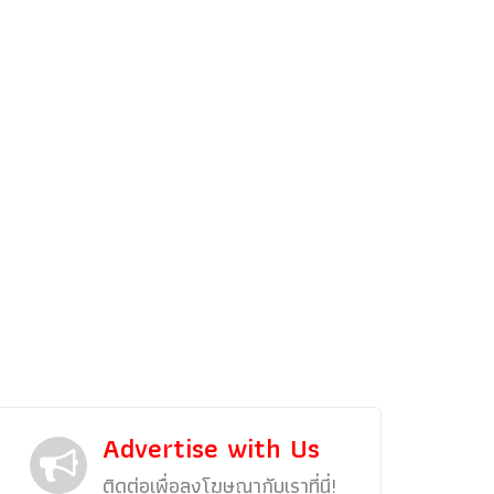
รถแต่ง
พริตตี้
งานแสดงรถ
Car In The Movie
สเปคราคา รถยนต์
Bangko
Superc
Advertise with Us
ติดต่อเพื่อลงโฆษณากับเราที่นี่!