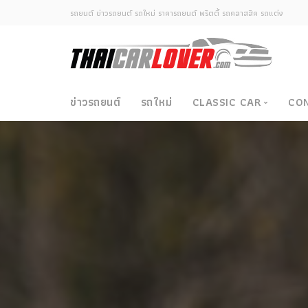
รถยนต์ ข่าวรถยนต์ รถใหม่ ราคารถยนต์ พริตตี้ รถคลาสสิค รถแต่ง
ข่าวรถยนต์
รถใหม่
CLASSIC CAR
CO
Classic Car
ซามูไรวินเทจ-ญี่ปุ่