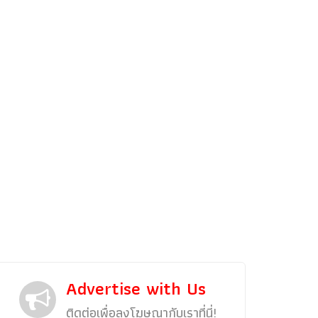
รถแต่ง
พริตตี้
งานแสดงรถ
Car In The Movie
สเปคราคา รถยนต์
Bangko
Superc
Advertise with Us
ติดต่อเพื่อลงโฆษณากับเราที่นี่!