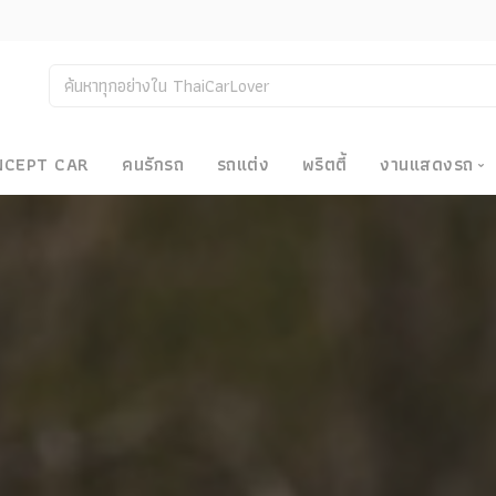
NCEPT CAR
คนรักรถ
รถแต่ง
พริตตี้
งานแสดงรถ
งานแสด
น
Bangkok
Big Moto
Motor E
Motor S
Superca