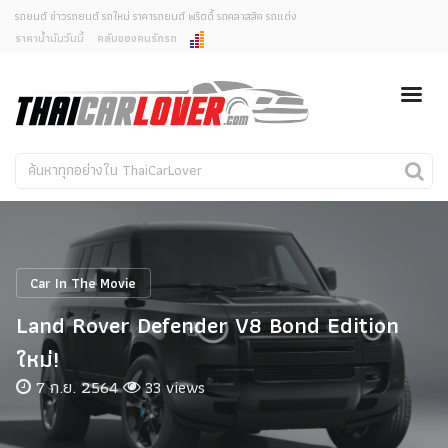
รถยนต์ ข่าวรถยนต์ รถใหม่ ราคารถยนต์ พริตตี้ รถคลาสสิค รถแต่ง
ราคาน้ำมันวันนี้
คลับของคนรักรถ
ยกเลิกการแจ้งเตือน
ข่าวรถยนต์
รถใหม่
คุณต้องการยกเลิกการแจ้งเตือนข่าวสารเมื่อมีการอัพเดต
ใช่หรือไม่?
Classic Car
Concept Car
ไม่
ใช่
คนรักรถ
รถแต่ง
พริตตี้
งานแสดงรถ
Car In The Movie
Car In The Movie
Land Rover Defender V8 Bond Edition
สเปคราคา รถยนต์
ใหม่!
7 ก.ย. 2564
33 views