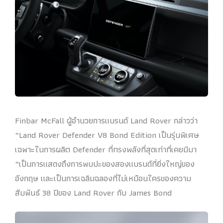
Finbar McFall ผู้อำนวยการแบรนด์ Land Rover กล่าวว่า
“Land Rover Defender V8 Bond Edition เป็นรุ่นพิเศษ
เฉพาะในการผลิต Defender ที่ทรงพลังที่สุดเท่าที่เคยมีมา
“เป็นการแสดงถึงการพบปะของสองแบรนด์ที่ยิ่งใหญ่ของ
อังกฤษ และเป็นการเฉลิมฉลองที่ไม่เหมือนใครของความ
สัมพันธ์ 38 ปีของ Land Rover กับ James Bond