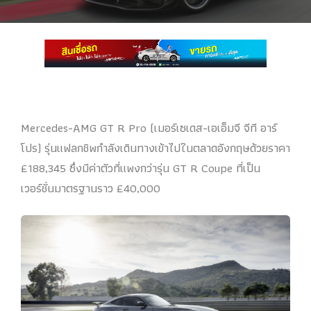
Mercedes-AMG GT R Pro (เมอร์เซเดส-เอเอ็มจี จีที อาร์
โปร) รุ่นแฟลกชิพกำลังเดินทางเข้าไปในตลาดอังกฤษด้วยราคา
£188,345 ซึ่งมีค่าตัวที่แพงกว่ารุ่น GT R Coupe ที่เป็น
เวอร์ชั่นมาตรฐานราว £40,000