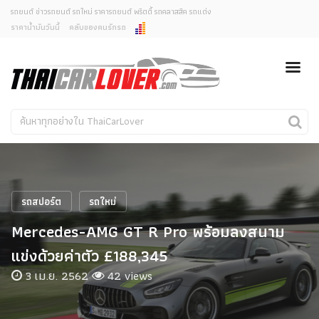
รถยนต์ ข่าวรถยนต์ รถใหม่ ราคารถยนต์ พริตตี้ รถคลาสสิค รถแต่ง
ราคาน้ำมันวันนี้
คลับของคนรักรถ
ยกเลิกการแจ้งเตือน
ข่าวรถยนต์
รถใหม่
คุณต้องการยกเลิกการแจ้งเตือนข่าวสารเมื่อมีการอัพเดต
ใช่หรือไม่?
Classic Car
Concept Car
ไม่
ใช่
คนรักรถ
รถแต่ง
พริตตี้
งานแสดงรถ
รถสปอร์ต
รถใหม่
Car In The Movie
Mercedes-AMG GT R Pro พร้อมลงสนาม
สเปคราคา รถยนต์
แข่งด้วยค่าตัว £188,345
3 เม.ย. 2562
42 views