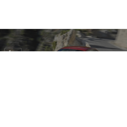
ซีดาน
เตรียมเปิดตัว!! BMW 2 Series Coupe
7 พ.ย. 2556
N/A views