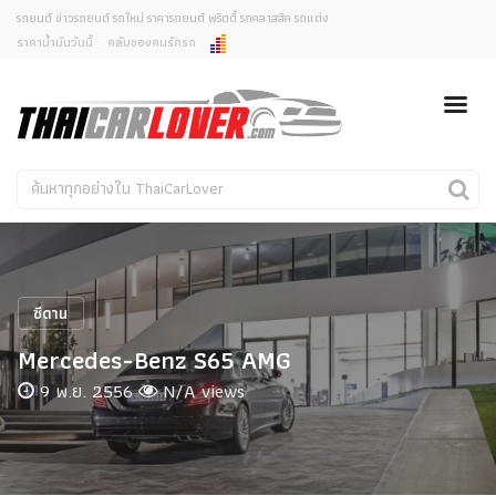
รถยนต์ ข่าวรถยนต์ รถใหม่ ราคารถยนต์ พริตตี้ รถคลาสสิค รถแต่ง
ราคาน้ำมันวันนี้
คลับของคนรักรถ
ยกเลิกการแจ้งเตือน
ข่าวรถยนต์
รถใหม่
คุณต้องการยกเลิกการแจ้งเตือนข่าวสารเมื่อมีการอัพเดต
ใช่หรือไม่?
Classic Car
Concept Car
ไม่
ใช่
คนรักรถ
รถแต่ง
พริตตี้
งานแสดงรถ
ซีดาน
Car In The Movie
Mercedes-Benz S65 AMG
สเปคราคา รถยนต์
9 พ.ย. 2556
N/A views