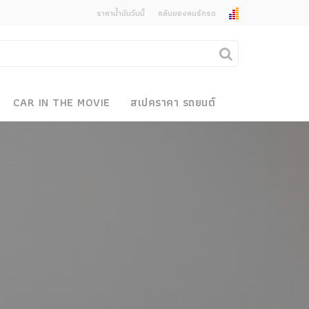
ราคาน้ำมันวันนี้
คลับของคนรักรถ
ยกเลิกการแจ้งเตือน
คุณต้องการยกเลิกการแจ้งเตือนข่าวสารเมื่อมีการ
CAR IN THE MOVIE
สเปคราคา รถยนต์
อัพเดตใช่หรือไม่?
งรถ
ไม่
ใช่
 Motor Bike Festival
r Sale
xpo
how
r & Import Car Show