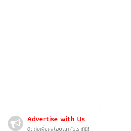
รถแต่ง
พริตตี้
งานแสดงรถ
Car In The Movie
สเปคราคา รถยนต์
Bangko
Superc
Advertise with Us
ติดต่อเพื่อลงโฆษณากับเราที่นี่!