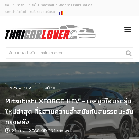
รถยนต์ ข่าวรถยนต์ รถใหม่ ราคารถยนต์ พริตตี้ รถคลาสสิค รถแต่ง
ราคาน้ำมันวันนี้
คลับของคนรักรถ
ยกเลิกการแจ้งเตือน
ข่าวรถยนต์
รถใหม่
คุณต้องการยกเลิกการแจ้งเตือนข่าวสารเมื่อมีการอัพเดต
ใช่หรือไม่?
Classic Car
Concept Car
ไม่
ใช่
คนรักรถ
รถแต่ง
พริตตี้
งานแสดงรถ
MPV & SUV
รถใหม่
Car In The Movie
Mitsubishi XFORCE HEV – เอสยูวีไฮบริดรุ่น
สเปคราคา รถยนต์
ใหม่ล่าสุด ที่ผสานความล้ำสมัยกับสมรรถนะอัน
ทรงพลัง
21 มี.ค. 2568
391 views