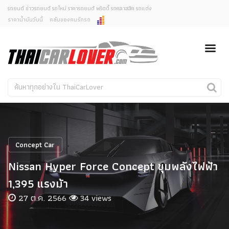
รถยนต์ ข่าวรถยนต์ รถใหม่ ราคารถยนต์ พริตตี้ รถคลาสสิค รถแต่ง
ราคาน้ำมันวันนี้
คลับของคนรักรถ
ยกเลิกการแจ้งเตือน
ข่าวรถยนต์
รถใหม่
คุณต้องการยกเลิกการแจ้งเตือนข่าวสารเมื่อมีการอัพเดต
ใช่หรือไม่?
Classic Car
Concept Car
ไม่
ใช่
คนรักรถ
รถแต่ง
พริตตี้
งานแสดงรถ
Concept Car
Car In The Movie
Nissan Hyper Force Concept ขุมพลังไฟฟ้า
สเปคราคา รถยนต์
1,395 แรงม้า
27 ต.ค. 2566
34 views