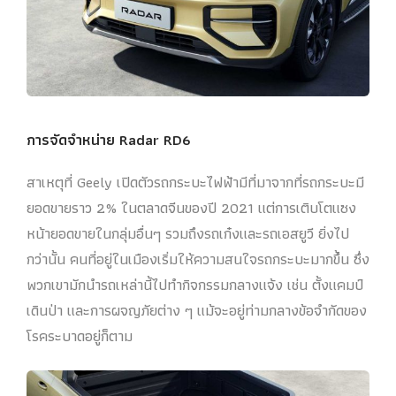
การจัดจำหน่าย Radar RD6
สาเหตุที่ Geely เปิดตัวรถกระบะไฟฟ้ามีที่มาจากที่รถกระบะมี
ยอดขายราว 2% ในตลาดจีนของปี 2021 แต่การเติบโตแซง
หน้ายอดขายในกลุ่มอื่นๆ รวมถึงรถเก๋งและรถเอสยูวี ยิ่งไป
กว่านั้น คนที่อยู่ในเมืองเริ่มให้ความสนใจรถกระบะมากขึ้น ซึ่ง
พวกเขามักนำรถเหล่านี้ไปทำกิจกรรมกลางแจ้ง เช่น ตั้งแคมป์
เดินป่า และการผจญภัยต่าง ๆ แม้จะอยู่ท่ามกลางข้อจำกัดของ
โรคระบาดอยู่ก็ตาม