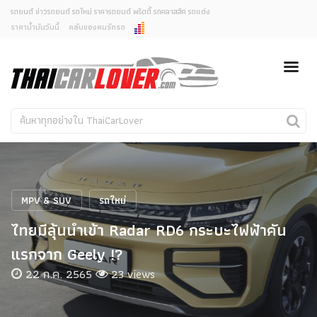
รถยนต์ ข่าวรถยนต์ รถใหม่ ราคารถยนต์ พริตตี้ รถคลาสสิค รถแต่ง
ราคาน้ำมันวันนี้
คลับของคนรักรถ
ยกเลิกการแจ้งเตือน
ข่าวรถยนต์
รถใหม่
คุณต้องการยกเลิกการแจ้งเตือนข่าวสารเมื่อมีการอัพเดต
ใช่หรือไม่?
Classic Car
Concept Car
ไม่
ใช่
คนรักรถ
รถแต่ง
พริตตี้
งานแสดงรถ
MPV & SUV
รถใหม่
Car In The Movie
ไทยมีลุ้นนำเข้า Radar RD6 กระบะไฟฟ้าคัน
สเปคราคา รถยนต์
แรกจาก Geely !?
22 ก.ค. 2565
23 views