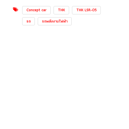
Concept car
THK
THK LSR-05
รถ
รถพลังงานไฟฟ้า