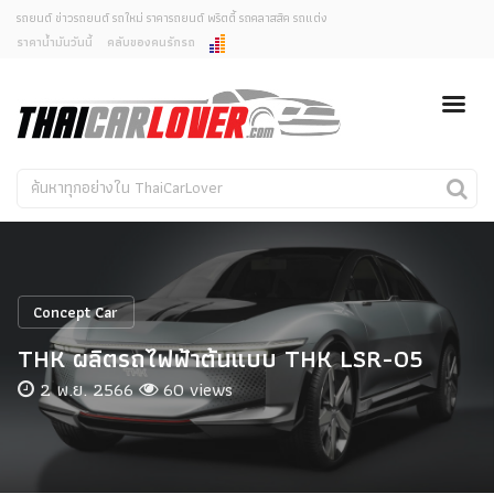
รถยนต์ ข่าวรถยนต์ รถใหม่ ราคารถยนต์ พริตตี้ รถคลาสสิค รถแต่ง
ราคาน้ำมันวันนี้
คลับของคนรักรถ
ยกเลิกการแจ้งเตือน
ข่าวรถยนต์
รถใหม่
คุณต้องการยกเลิกการแจ้งเตือนข่าวสารเมื่อมีการอัพเดต
ใช่หรือไม่?
Classic Car
Concept Car
ไม่
ใช่
คนรักรถ
รถแต่ง
พริตตี้
งานแสดงรถ
Concept Car
Car In The Movie
THK ผลิตรถไฟฟ้าต้นแบบ THK LSR-05
สเปคราคา รถยนต์
2 พ.ย. 2566
60 views