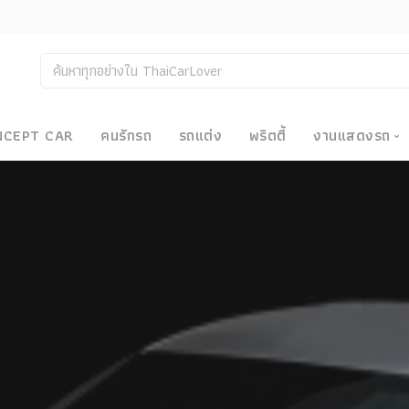
NCEPT CAR
คนรักรถ
รถแต่ง
พริตตี้
งานแสดงรถ
งานแสด
น
Bangkok
Big Moto
Motor E
Motor S
Superca