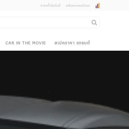
ราคาน้ำมันวันนี้
คลับของคนรักรถ
ยกเลิกการแจ้งเตือน
คุณต้องการยกเลิกการแจ้งเตือนข่าวสารเมื่อมีการ
CAR IN THE MOVIE
สเปคราคา รถยนต์
อัพเดตใช่หรือไม่?
งรถ
ไม่
ใช่
 Motor Bike Festival
r Sale
xpo
how
r & Import Car Show