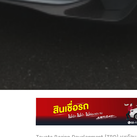
Toyota Racing Development (TRD) เผยโฉม T