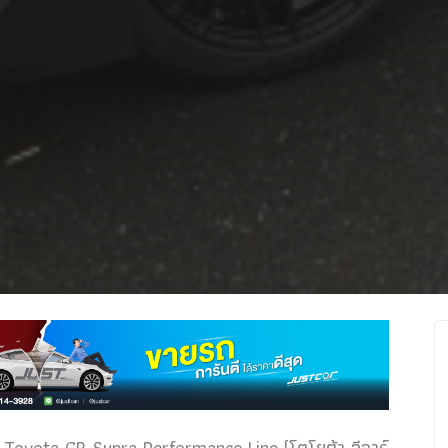
oyota GR Supra Performance Line (โตโยต้า จีอาร์