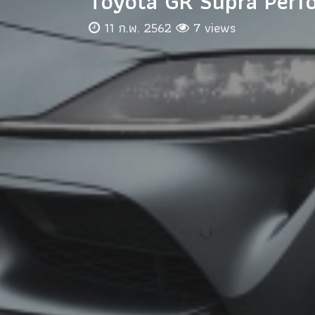
Toyota GR Supra Perfor
11 ก.พ. 2562
7 views