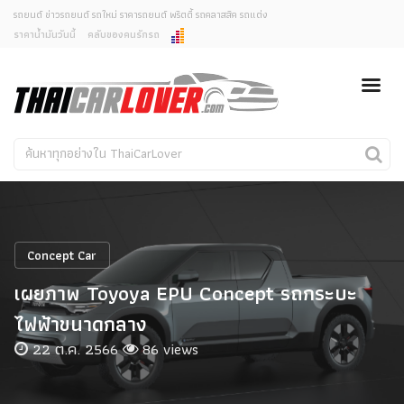
รถยนต์ ข่าวรถยนต์ รถใหม่ ราคารถยนต์ พริตตี้ รถคลาสสิค รถแต่ง
ราคาน้ำมันวันนี้
คลับของคนรักรถ
ยกเลิกการแจ้งเตือน
ข่าวรถยนต์
รถใหม่
คุณต้องการยกเลิกการแจ้งเตือนข่าวสารเมื่อมีการอัพเดต
ใช่หรือไม่?
Classic Car
Concept Car
ไม่
ใช่
คนรักรถ
รถแต่ง
พริตตี้
งานแสดงรถ
Concept Car
Car In The Movie
เผยภาพ Toyoya EPU Concept รถกระบะ
สเปคราคา รถยนต์
ไฟฟ้าขนาดกลาง
22 ต.ค. 2566
86 views