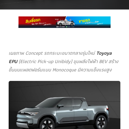
เผยภาพ Concept รถกระบะขนาดกลางรุ่นใหม่
Toyoya
EPU
(Electric Pick-up Unibidy) ขุมพลังไฟฟ้า BEV สร้าง
ขึ้นบนแพลตฟอร์มแบบ Monocoque มีความแข็งแรงสูง