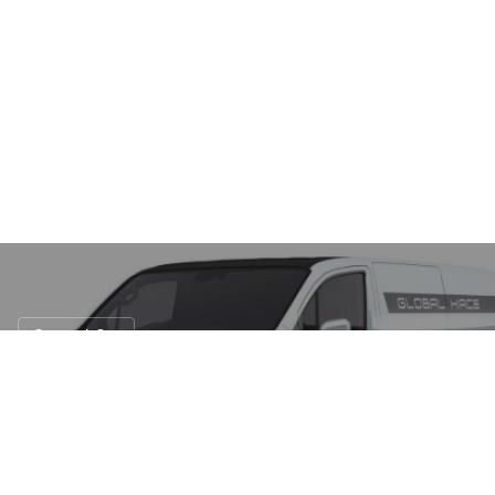
Concept Car
Toyota เปิดตัว Concept Hiace BEV และ
Vellfire Spacious Lounge Concept
16 ต.ค. 2566
78 views