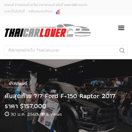
รถยนต์ ข่าวรถยนต์ รถใหม่ ราคารถยนต์ พริตตี้ รถคลาสสิค รถแต่ง
ราคาน้ำมันวันนี้
คลับของคนรักรถ
ยกเลิกการแจ้งเตือน
ข่าวรถยนต์
รถใหม่
คุณต้องการยกเลิกการแจ้งเตือนข่าวสารเมื่อมีการอัพเดต
ใช่หรือไม่?
Classic Car
Concept Car
ไม่
ใช่
คนรักรถ
รถแต่ง
พริตตี้
งานแสดงรถ
ข่าวรถยนต์
Car In The Movie
คันสุดท้าย ?!? Ford F-150 Raptor 2017
สเปคราคา รถยนต์
ราคา $157,000
30 ม.ค. 2560
6 views