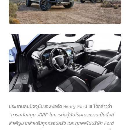
ประธานคนปัจจุบันของฟอร์ด Henry Ford III ได้กล่าวว่า
“การสนับสนุน JDRF ในการต่อสู้กับโรคเบาหวานเป็นสิ่งที่
สำคัญมากสำหรับทุกครอบครัว และทุกคคในบริษัท Ford