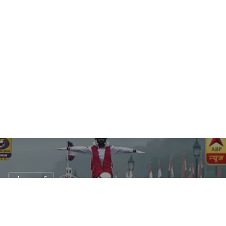
ข่าวรถยนต์
ทึ่ง !! มาดูการสวนสนามด้วยมอเตอร์ไซค์สไตล์
อินเดีย