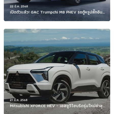
22 มี.ค. 2568
เปิดตัวแล้ว! GAC Trumpchi M8 PHEV รถตู้หรูปลั๊กอิน
ไฮบริด วิ่งไกล 1,032 กม. พร้อมเทคโนโลยีสุดล้ำ
21 มี.ค. 2568
Mitsubishi XFORCE HEV – เอสยูวีไฮบริดรุ่นใหม่ล่าสุด
ที่ผสานความล้ำสมัยกับสมรรถนะอันทรงพลัง