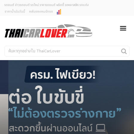
รถยนต์ ข่าวรถยนต์ รถใหม่ ราคารถยนต์ พริตตี้ รถคลาสสิค รถแต่ง
ราคาน้ำมันวันนี้
คลับของคนรักรถ
ยกเลิกการแจ้งเตือน
ข่าวรถยนต์
รถใหม่
คุณต้องการยกเลิกการแจ้งเตือนข่าวสารเมื่อมีการอัพเดต
ใช่หรือไม่?
Classic Car
Concept Car
ไม่
ใช่
คนรักรถ
รถแต่ง
พริตตี้
งานแสดงรถ
Car In The Movie
สเปคราคา รถยนต์