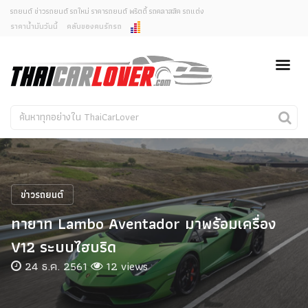
รถยนต์ ข่าวรถยนต์ รถใหม่ ราคารถยนต์ พริตตี้ รถคลาสสิค รถแต่ง
ราคาน้ำมันวันนี้
คลับของคนรักรถ
ยกเลิกการแจ้งเตือน
ข่าวรถยนต์
รถใหม่
คุณต้องการยกเลิกการแจ้งเตือนข่าวสารเมื่อมีการอัพเดต
ใช่หรือไม่?
Classic Car
Concept Car
ไม่
ใช่
คนรักรถ
รถแต่ง
พริตตี้
งานแสดงรถ
ข่าวรถยนต์
Car In The Movie
ทายาท Lambo Aventador มาพร้อมเครื่อง
สเปคราคา รถยนต์
V12 ระบบไฮบริด
24 ธ.ค. 2561
12 views