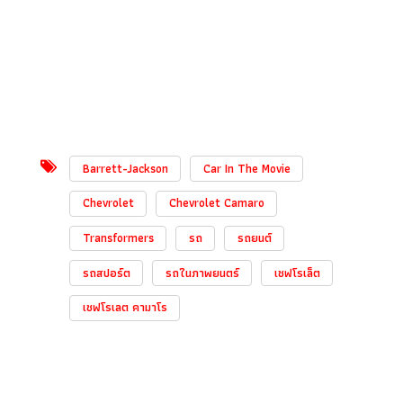
Barrett-Jackson
Car In The Movie
Chevrolet
Chevrolet Camaro
Transformers
รถ
รถยนต์
รถสปอร์ต
รถในภาพยนตร์
เชฟโรเล็ต
เชฟโรเลต คามาโร