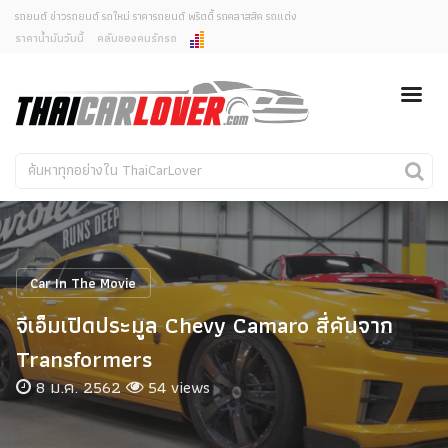
รถยนต์ ข่าวรถยนต์ รถใหม่ ราคารถยนต์ พริตตี้ รถคลาสสิค รถแต่ง
ราคาน้ำมันวันนี้
คลับของคนรักรถ
ยกเลิกการแจ้งเตือน
ข่าวรถยนต์
รถใหม่
คุณต้องการยกเลิกการแจ้งเตือนข่าวสารเมื่อมีการอัพเดต
ใช่หรือไม่?
Classic Car
Concept Car
ไม่
ใช่
คนรักรถ
รถแต่ง
พริตตี้
งานแสดงรถ
Car In The Movie
Car In The Movie
จีเอ็มเปิดประมูล Chevy Camaro สี่คันจาก
สเปคราคา รถยนต์
Transformers
8 ม.ค. 2562
54 views