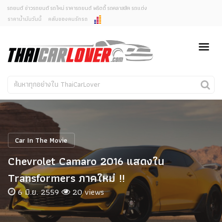
รถยนต์ ข่าวรถยนต์ รถใหม่ ราคารถยนต์ พริตตี้ รถคลาสสิค รถแต่ง
ราคาน้ำมันวันนี้
คลับของคนรักรถ
ยกเลิกการแจ้งเตือน
ข่าวรถยนต์
รถใหม่
คุณต้องการยกเลิกการแจ้งเตือนข่าวสารเมื่อมีการอัพเดต
ใช่หรือไม่?
Classic Car
Concept Car
ไม่
ใช่
คนรักรถ
รถแต่ง
พริตตี้
งานแสดงรถ
Car In The Movie
Car In The Movie
Chevrolet Camaro 2016 แสดงใน
สเปคราคา รถยนต์
Transformers ภาคใหม่ !!
6 มิ.ย. 2559
20 views