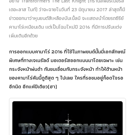
อย่าง Transformers The Last Knight (ทรานสฟอร์เมอร์ส
เดอะลาส ไนท์) ว่าจะฉายในวันที่ 23 มิถุนายน 2017 ล่าสุดก็มี
ข่าวออกมาว่าหุนยนต์สีเหลืองบับเบิ้ลบี จะแสดงนำโดยรถซีรีย์
คามาโร่เหมือนเดิม แต่เป็นโฉมใหม่ปี 2016 ที่มีการปรับแต่ง
เพิ่มเติมอีกด้วย
การออกแบบคามาโร่ 2016 ที่ใช้ในภาพยนต์นั้นมี่เอกลักษณ์
พิเศษที่ทางเจเนรัลด์ มอเตอร์สออกแบบมาโดยเฉพาะ เช่น
กระจังหน้าพ่นดำ กันชนเชื่อมกับกระจังหน้า ทำให้ด้านหน้า
ของคามาโร่คันนี้ดูดีสุด ๆ ไปเลย ใครที่รอชมอยู่ก็อดใจรอ
อีกนิด อีกแค่ปีเดียว(ฮา)