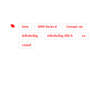
bmw
BMW Series 8
Concept car
บีเอ็มดับเบิ้ลยู
บีเอ็มดับเบิ้ลยู ซีรี่ย์ 8
รถ
รถยนต์