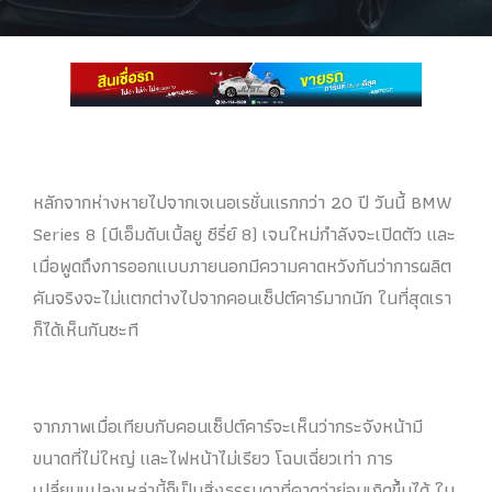
หลักจากห่างหายไปจากเจเนอเรชั่นแรกกว่า 20 ปี วันนี้ BMW
Series 8 (บีเอ็มดับเบิ้ลยู ซีรี่ย์ 8) เจนใหม่กำลังจะเปิดตัว และ
เมื่อพูดถึงการออกแบบภายนอกมีความคาดหวังกันว่าการผลิต
คันจริงจะไม่แตกต่างไปจากคอนเซ็ปต์คาร์มากนัก ในที่สุดเรา
ก็ได้เห็นกันซะที
จากภาพเมื่อเทียบกับคอนเซ็ปต์คาร์จะเห็นว่ากระจังหน้ามี
ขนาดที่ไม่ใหญ่ และไฟหน้าไม่เรียว โฉบเฉี่ยวเท่า การ
เปลี่ยนแปลงเหล่านี้ก็เป็นสิ่งธรรมดาที่คาดว่าย่อมเกิดขึ้นได้ ใน