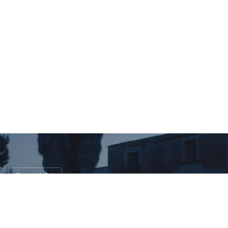
Concept Car
สวยพี่สวย ! Mercedes-Benz EQA คอนเซ็ปต์
รถไฟฟ้าทัวร์เกาะซิซิลี