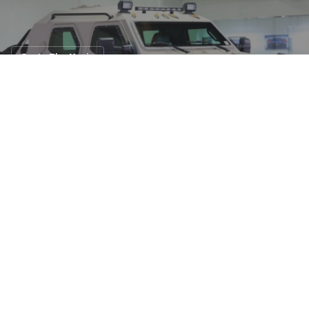
Car In The Movie
Terradyne Gurkha ขาลุยเห็นแล้วต้องร้องซี๊ด
!!
31 ส.ค. 2560
45 views
คนที่อยากได้รถแนวลุยเหมือนในหนัง
Fast and Furious