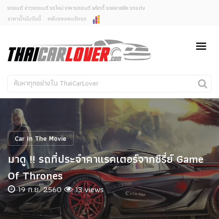
รถยนต์ ข่าวรถยนต์ รถใหม่ ราคารถยนต์ พริตตี้ รถคลาสสิค รถแต่ง
ราคาน้ำมันวันนี้
คลับของคนรักรถ
ยกเลิกการแจ้งเตือน
ข่าวรถยนต์
รถใหม่
คุณต้องการยกเลิกการแจ้งเตือนข่าวสารเมื่อมีการอัพเดต
ใช่หรือไม่?
Classic Car
Concept Car
ไม่
ใช่
คนรักรถ
รถแต่ง
พริตตี้
งานแสดงรถ
Car In The Movie
Car In The Movie
มาดู !! รถที่ประจำคาแรคเตอร์จากซีรี่ย์ Game
สเปคราคา รถยนต์
Of Thrones
19 ก.ย. 2560
13 views