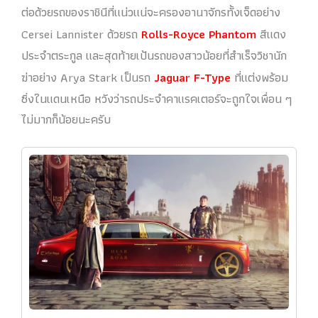
ต่อด้วยรถของราชินีที่แน่วแน่จะครองอานาจักรทั้งเจ็ดอย่าง
Cersei Lannister ด้วยรถ
Rolls-Royce Phantom
สีแดง
ประจำตระกูล และสุดท้ายเป้นรถของสาวน้อยที่สำเร็จวิชานัก
ฆ่าอย่าง Arya Stark เป็นรถ
Jaguar F-Type
ที่แต่งพร้อม
ซิ่งในแดนเหนือ หวังว่ารถประจำคาแรคเตอร์จะถูกใจเพื่อน ๆ
ไม่มากก็น้อยนะครับ