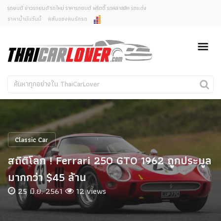
รถยนต์ ข่าวรถยนต์ รถใหม่ ราคารถยนต์ พริตตี้ รถคลาสสิค รถแต่ง
ราคาน้ำมันวันนี้
คลับของคนรักรถ
ยกเลิกการแจ้งเตือน
ข่าวรถยนต์
รถใหม่
คุณต้องการยกเลิกการแจ้งเตือนข่าวสารเมื่อมีการอัพเดต
ใช่หรือไม่?
Classic Car
Concept Car
ไม่
ใช่
คนรักรถ
รถแต่ง
พริตตี้
งานแสดงรถ
Classic Car
Car In The Movie
สถิติโลก ! Ferrari 250 GTO 1962 ถูกประมูล
สเปคราคา รถยนต์
มากกว่า $45 ล้าน
25 มิ.ย. 2561
12 views