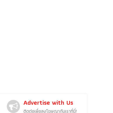
รถแต่ง
พริตตี้
งานแสดงรถ
Car In The Movie
สเปคราคา รถยนต์
Bangko
Superc
Advertise with Us
ติดต่อเพื่อลงโฆษณากับเราที่นี่!