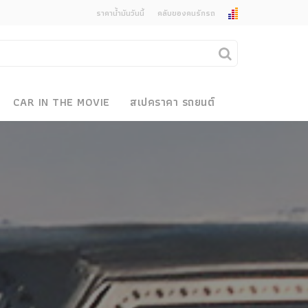
ราคาน้ำมันวันนี้
คลับของคนรักรถ
ยกเลิกการแจ้งเตือน
คุณต้องการยกเลิกการแจ้งเตือนข่าวสารเมื่อมีการ
CAR IN THE MOVIE
สเปคราคา รถยนต์
อัพเดตใช่หรือไม่?
งรถ
ไม่
ใช่
 Motor Bike Festival
r Sale
xpo
how
r & Import Car Show