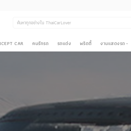
NCEPT CAR
คนรักรถ
รถแต่ง
พริตตี้
งานแสดงรถ
งานแสด
น
Bangkok
Big Moto
Motor E
Motor S
Superca