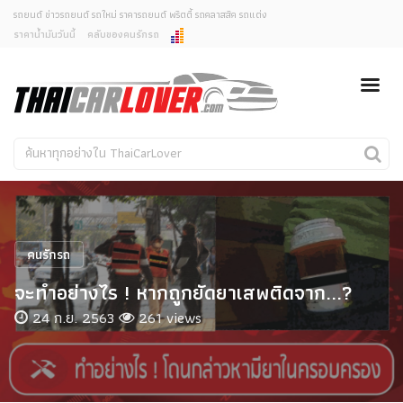
รถยนต์ ข่าวรถยนต์ รถใหม่ ราคารถยนต์ พริตตี้ รถคลาสสิค รถแต่ง
ราคาน้ำมันวันนี้
คลับของคนรักรถ
ยกเลิกการแจ้งเตือน
ข่าวรถยนต์
รถใหม่
คุณต้องการยกเลิกการแจ้งเตือนข่าวสารเมื่อมีการอัพเดต
ใช่หรือไม่?
Classic Car
Concept Car
ไม่
ใช่
คนรักรถ
รถแต่ง
พริตตี้
งานแสดงรถ
คนรักรถ
Car In The Movie
จะทำอย่างไร ! หากถูกยัดยาเสพติดจาก...?
สเปคราคา รถยนต์
24 ก.ย. 2563
261 views