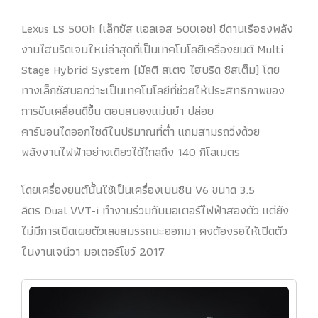
Lexus LS 500h (เล็กซัส แอลเอส 500เอช) ซีดานเรือธงพลัง
งานไฮบริดเจนใหม่ล่าสุดที่เป็นเทคโนโลยีเครื่องยนต์ Multi
Stage Hybrid System (มัลติ สเตจ ไฮบริด ซิสเต็ม) โดย
ทางเล็กซัสบอกว่าะเป็นเทคโนโลยีที่ช่วยให้ประสิทธิภาพของ
การขับเคลื่อนดีขึ้น ตอบสนองแม่นยำ ปล่อย
คาร์บอนไดออกไซด์ในปริมาณที่ต่ำ แถมสามรถวิ่งด้วย
พลังงานไฟฟ้าอย่างเดียวได้ไกลถึง 140 กิโลเมตร
โดยเครื่องยนต์นั้นใช้เป็นเครื่องเบนซิน V6 ขนาด 3.5
ลิตร Dual VVT-i ทำงานร่วมกับมอเตอร์ไฟฟ้าสองตัว แต่ยัง
ไม่มีการเปิดเผยตัวเลขสมรรถนะออกมา คงต้องรอให้เปิดตัว
ในงานเจนีวา มอเตอร์โชว์ 2017