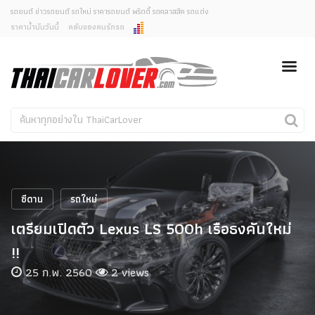
รถยนต์ ข่าวรถยนต์ รถใหม่ ราคารถยนต์ พริตตี้ รถคลาสสิค รถแต่ง
ราคาน้ำมันวันนี้
คลับของคนรักรถ
ยกเลิกการแจ้งเตือน
ข่าวรถยนต์
รถใหม่
คุณต้องการยกเลิกการแจ้งเตือนข่าวสารเมื่อมีการอัพเดต
ใช่หรือไม่?
Classic Car
Concept Car
ไม่
ใช่
คนรักรถ
รถแต่ง
พริตตี้
งานแสดงรถ
ซีดาน
รถใหม่
Car In The Movie
เตรียมเปิดตัว Lexus LS 500h เรือธงคันใหม่
สเปคราคา รถยนต์
!!
25 ก.พ. 2560
2 views