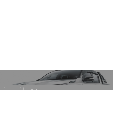
กระบะ
รถใหม่
Hilux Revo รุ่นพิเศษแต่งแบบออฟ-โรด !!
25 ก.พ. 2560
N/A views