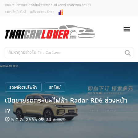
รถยนต์ ข่าวรถยนต์ รถใหม่ ราคารถยนต์ พริตตี้ รถคลาสสิค รถแต่ง
ราคาน้ำมันวันนี้
คลับของคนรักรถ
ยกเลิกการแจ้งเตือน
ข่าวรถยนต์
รถใหม่
คุณต้องการยกเลิกการแจ้งเตือนข่าวสารเมื่อมีการอัพเดต
ใช่หรือไม่?
Classic Car
Concept Car
ไม่
ใช่
คนรักรถ
รถแต่ง
พริตตี้
งานแสดงรถ
รถพลังงานไฟฟ้า
รถใหม่
Car In The Movie
เปิดขายรถกระบะไฟฟ้า Radar RD6 ล่วงหน้า
สเปคราคา รถยนต์
!?
5 ต.ค. 2565
24 views