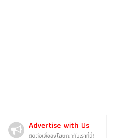
รถแต่ง
พริตตี้
งานแสดงรถ
Car In The Movie
สเปคราคา รถยนต์
Bangko
Superc
Advertise with Us
ติดต่อเพื่อลงโฆษณากับเราที่นี่!