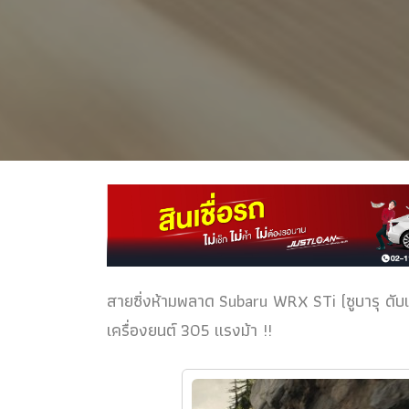
สายซิ่งห้ามพลาด Subaru WRX STi (ซูบารุ ดับเบิ
เครื่องยนต์ 305 แรงม้า !!