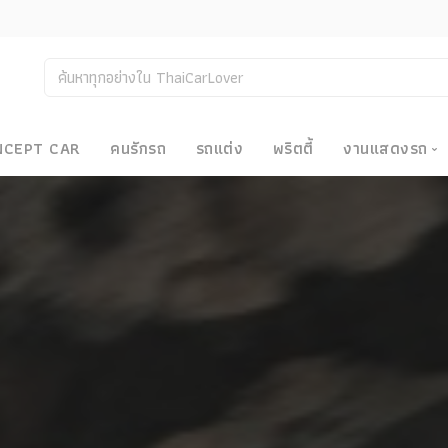
NCEPT CAR
คนรักรถ
รถแต่ง
พริตตี้
งานแสดงรถ
งานแสด
น
Bangkok
Big Moto
Motor E
Motor S
Superca