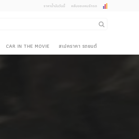
ราคาน้ำมันวันนี้
คลับของคนรักรถ
ยกเลิกการแจ้งเตือน
คุณต้องการยกเลิกการแจ้งเตือนข่าวสารเมื่อมีการ
CAR IN THE MOVIE
สเปคราคา รถยนต์
อัพเดตใช่หรือไม่?
งรถ
ไม่
ใช่
 Motor Bike Festival
r Sale
xpo
how
r & Import Car Show