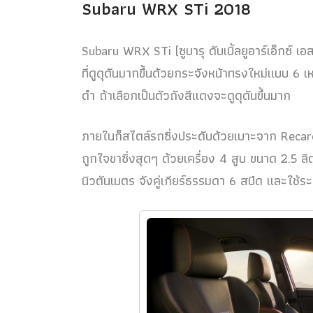
Subaru WRX STi 2018
Subaru WRX STi (ซูบารุ ดับเบิ้ลยูอาร์เอ็กซ์ เอ
ที่ดูดุดันมากขึ้นด้วยกระจังหน้าทรงใหม่แบบ 6 เ
ดำ ถ้าเลือกเป็นตัวถังสีแดงจะดูดุดันขึ้นมาก
ภายในก็สไตล์รถซิ่งประดับด้วยเบาะจาก Recaro 
ถูกใจขาซิ่งสุดๆ ด้วยเครื่อง 4 สูบ ขนาด 2.5
นิวตันเมตร จังคู่เกียร์ธรรมดา 6 สปีด และใช้ระบ