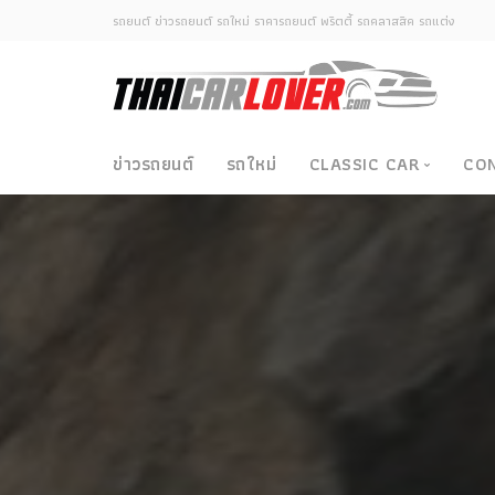
รถยนต์ ข่าวรถยนต์ รถใหม่ ราคารถยนต์ พริตตี้ รถคลาสสิค รถแต่ง
ข่าวรถยนต์
รถใหม่
CLASSIC CAR
CO
Classic Car
ซามูไรวินเทจ-ญี่ปุ่