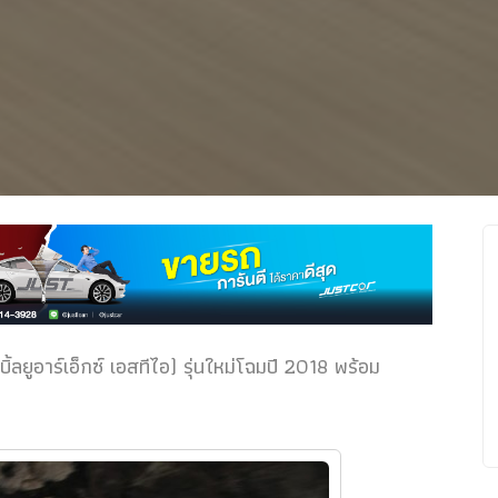
้ลยูอาร์เอ็กซ์ เอสทีไอ) รุ่นใหม่โฉมปี 2018 พร้อม