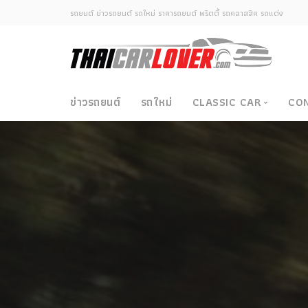
รถยนต์ ข่าวรถยนต์ รถใหม่ ราคารถยนต์ พริตตี้ รถคลาสสิค รถแต่ง
ข่าวรถยนต์
รถใหม่
CLASSIC CAR
CO
Classic Car
ซามูไรวินเทจ-ญี่ปุ่