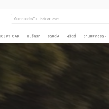
NCEPT CAR
คนรักรถ
รถแต่ง
พริตตี้
งานแสดงรถ
งานแสด
น
Bangkok
Big Moto
Motor E
Motor S
Superca