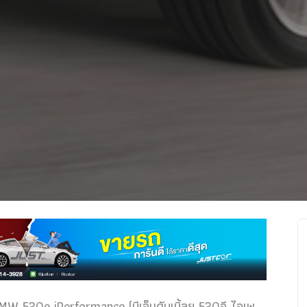
น BMW 530e iPerformance (บีเอ็มดับเบิ้ลยู 530อี ไอเพ