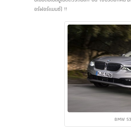
อร์ฟอร์แมนซ์) !!
BMW 53