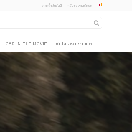
ราคาน้ำมันวันนี้
คลับของคนรักรถ
ยกเลิกการแจ้งเตือน
คุณต้องการยกเลิกการแจ้งเตือนข่าวสารเมื่อมีการ
CAR IN THE MOVIE
สเปคราคา รถยนต์
อัพเดตใช่หรือไม่?
งรถ
ไม่
ใช่
 Motor Bike Festival
r Sale
xpo
how
r & Import Car Show