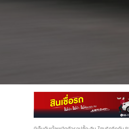
บีเอ็มดับเบิ้ลยูเปิดตัวรถปลั้ก-อิน ไฮบริดอีกคั