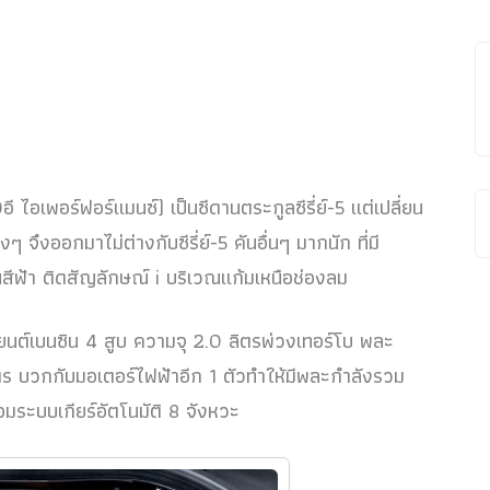
 ไอเพอร์ฟอร์แมนซ์) เป็นซีดานตระกูลซีรี่ย์-5 แต่เปลี่ยน
จึงออกมาไม่ต่างกับซีรี่ย์-5 คันอื่นๆ มากนัก ที่มี
็นสีฟ้า ติดสัญลักษณ์ i บริเวณแก้มเหนือช่องลม
ื่องยนต์เบนซิน 4 สูบ ความจุ 2.0 ลิตรพ่วงเทอร์โบ พละ
ตร บวกกับมอเตอร์ไฟฟ้าอีก 1 ตัวทำให้มีพละกำลังรวม
มระบบเกียร์อัตโนมัติ 8 จังหวะ