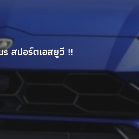
s สปอร์ตเอสยูวี !!