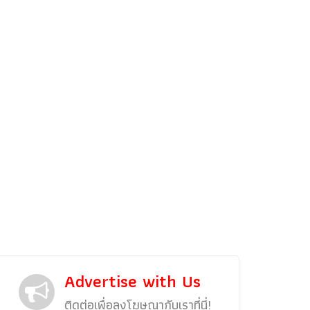
รถแต่ง
พริตตี้
งานแสดงรถ
Car In The Movie
สเปคราคา รถยนต์
Bangko
Superc
Advertise with Us
ติดต่อเพื่อลงโฆษณากับเราที่นี่!