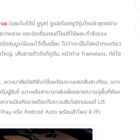
rus
(แลมโบร์กินี่ ยูรุส) ซูเปอร์เอสยูวีรุ่นใหม่ล่าสุดอย่าง
หลากหลาย และมีเครื่องยนต์ใหม่ที่ให้พละกำลังแรง
ตสมบูรณ์แบบไว้เต็มเปี่ยม ไม่ว่าจะเป็นไฟหน้าทรงเรียว
หญ่, เส้นสายตัวถังที่ดุดัน, หน้าต่าง frameless, ท่อไอ
, พวงมาลัยมัลติฟังก์ชั่นพร้อมระบบลดสั่นสะเทือน, เบาะ
บผู้ขับขี่ เบาะหลังสามารถพับเพื่อขยายความจุพื้นที่ห้อง
บความบันเทิงมาพร้อมกับระบบอินโฟเทนเมนต์ LIS
arPlay หรือ Android Auto พร้อมลำโพง 8 ตัว