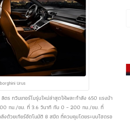
orghini Urus
 ลิตร ทวินเทอร์โบรุ่นใหม่ล่าสุดให้พละกำลัง 650 แรงม้า
0 กม./ชม. ที่ 3.6 วินาที กับ 0 – 200 กม./ชม. ที่
ำลังด้วยเกียร์อัตโนมัติ 8 สปีด ที่ควบคุมโดยระบบไฮดรอ