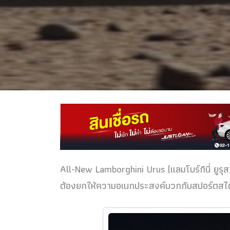
All-New Lamborghini Urus (แลมโบร์กินี่ ยูรุส
ต้องยกให้ความอเนกประสงค์บวกกับสปอร์ตสไตล์